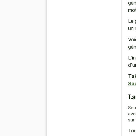
gèn
mot
Le 
un 
Voi
gén
L'i
d'u
Tak
Sau
La
Sou
avo
sur 
Tou