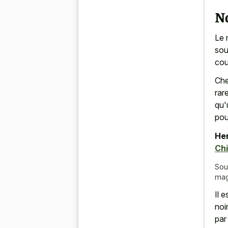
N
Le 
sou
cou
Che
rar
qu'
pou
Her
Chi
Sou
mag
Il 
noi
par