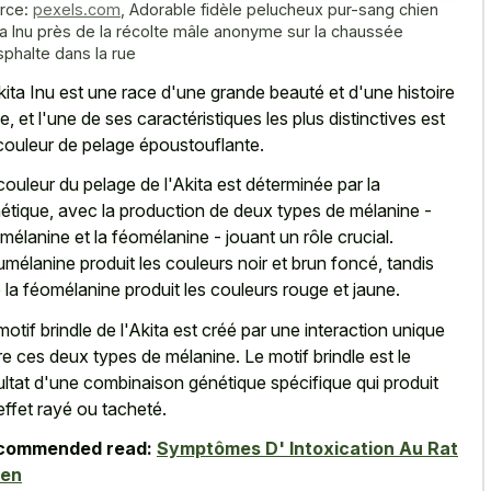
rce:
pexels.com
,
Adorable fidèle pelucheux pur-sang chien
ta Inu près de la récolte mâle anonyme sur la chaussée
sphalte dans la rue
kita Inu est une race d'une grande beauté et d'une histoire
he, et l'une de ses caractéristiques les plus distinctives est
couleur de pelage époustouflante.
couleur du pelage de l'Akita est déterminée par la
étique, avec la production de deux types de mélanine -
umélanine et la féomélanine - jouant un rôle crucial.
umélanine produit les couleurs noir et brun foncé, tandis
 la féomélanine produit les couleurs rouge et jaune.
motif brindle de l'Akita est créé par une interaction unique
re ces deux types de mélanine. Le motif brindle est le
ultat d'une combinaison génétique spécifique qui produit
effet rayé ou tacheté.
commended read:
Symptômes D' Intoxication Au Rat
ien