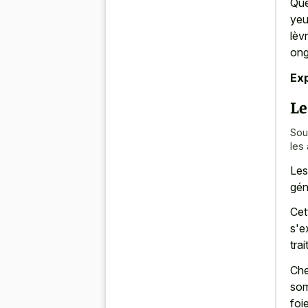
Que
yeu
lèv
ong
Exp
Le
Sou
les
Les
gén
Cet
s'e
tra
Che
som
foie