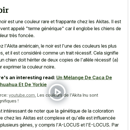
oir
noir est une couleur rare et frappante chez les Akitas. Il est
vent appelé "terme générique" car il englobe les chiens de
leur très foncée.
z l'Akita américain, le noir est l'une des couleurs les plus
es, et il est considéré comme un trait récessif. Cela signifie
un chien doit hériter de deux copies de l'allèle récessif (a)
r exprimer la couleur noire.
e's an interesting read:
Un Mélange De Caca De
huahua Et De Yorkie
rce:
youtube.com
,
Les couleurs de l'Akita Inu sont
nifiques !
est intéressant de noter que la génétique de la coloration
re chez les Akitas est complexe et qu'elle est influencée
 plusieurs gènes, y compris l'A-LOCUS et l'E-LOCUS. Par