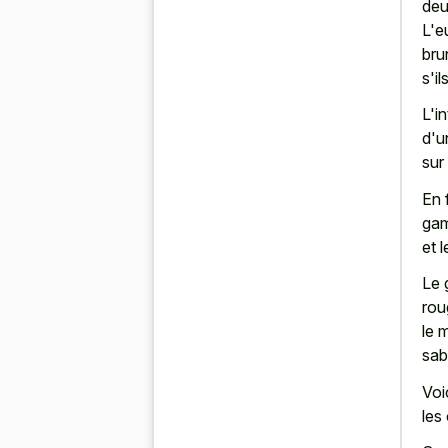
deu
L'e
bru
s'i
L'i
d'u
sur
En 
gam
et l
Le 
rou
le 
sab
Voi
les