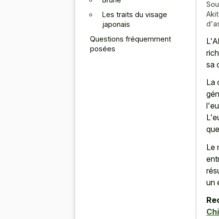
Sou
Aki
Les traits du visage
d'a
japonais
Questions fréquemment
L'A
posées
ric
sa 
La 
gén
l'e
L'e
que
Le 
ent
rés
un 
Re
Ch