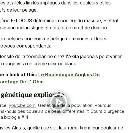
es et allèles limités impliqués dans les couleurs et les
ifs de leur pelage.
gène E-LOCUS détermine la couleur du masque, E étant
masque mélanistique et e étant un motif de domino.
ci quelques couleurs de pelage communes et leurs
otypes correspondants:
ntensité de la féomélanine chez l'Akita japonais peut varier
n rouge vif à un crème clair ou blanc.
e a look at this:
Le Bouledogue Anglais Du
vetage De L' Ohio
 génétique expliquée
rce:
youtube.com
,
Genétique de la population: Pourquoi
ns-nous des couleurs de peau différentes ?: Cours d'urgence
la biologie #14
s les Akitas, quelle que soit leur race, tirent leur couleur de