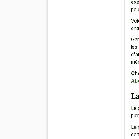
exe
peu
Voi
ent
Gar
les
d'a
méc
Che
Ab
La
Le 
pig
La 
cer