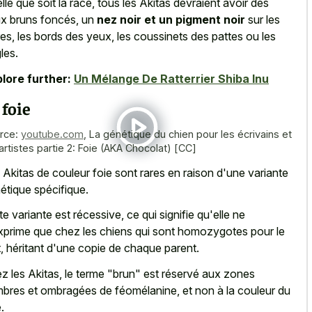
lle que soit la race, tous les Akitas devraient avoir des
x bruns foncés, un
nez noir et un pigment noir
sur les
res, les bords des yeux, les coussinets des pattes ou les
les.
lore further:
Un Mélange De Ratterrier Shiba Inu
 foie
rce:
youtube.com
,
La génétique du chien pour les écrivains et
 artistes partie 2: Foie (AKA Chocolat) [CC]
 Akitas de couleur foie sont rares en raison d'une variante
étique spécifique.
te variante est récessive, ce qui signifie qu'elle ne
xprime que chez les chiens qui sont homozygotes pour le
it, héritant d'une copie de chaque parent.
z les Akitas, le terme "brun" est réservé aux zones
bres et ombragées de féomélanine, et non à la couleur du
.