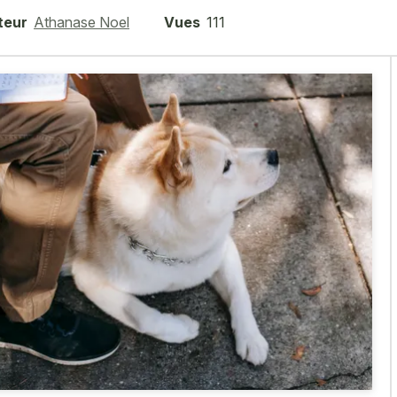
teur
Athanase Noel
Vues
111