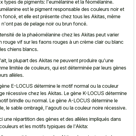
x types de pigments: l'eumélanine et la féomélanine.
umélanine est le
pigment responsable des couleurs noir
et
n foncé, et elle est présente chez tous les Akitas, même
ls n'ont pas de pelage noir ou brun foncé.
ntensité de la phaéomélanine chez les Akitas peut varier
n rouge vif sur les faons rouges à un crème clair ou blanc
 les chiens blancs.
fait, la plupart des Akitas ne peuvent produire qu'une
me limitée de couleurs, qui est déterminée par leurs gènes
eurs allèles.
gène E-LOCUS détermine le motif normal ou la couleur
ge récessive chez les Akitas. Le gène K-LOCUS détermine
motif brindle ou normal. Le gène A-LOCUS détermine le
le, le sable ombragé, l'agouti ou la couleur noire récessive.
ci une répartition des gènes et des allèles impliqués dans
 couleurs et les motifs typiques de l'Akita: