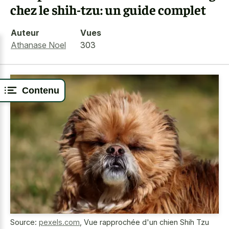
chez le shih-tzu: un guide complet
Auteur
Vues
Athanase Noel
303
Contenu
Source:
pexels.com
,
Vue rapprochée d'un chien Shih Tzu