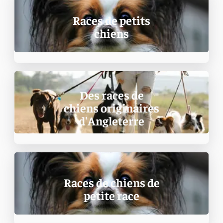
Races de petits
chiens
Des races de
chiens originaires
d'Angleterre
Races de chiens de
petite race