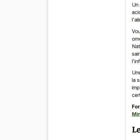
Un 
aci
l'a
Vou
omé
Nat
sai
l'i
Une
la 
imp
cer
For
Min
Le