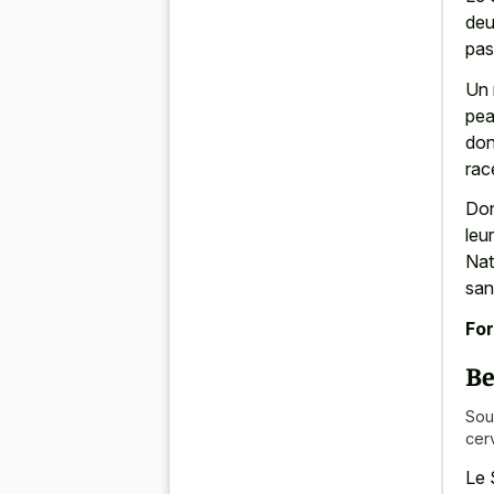
deu
pas
Un 
pea
don
rac
Don
leu
Nat
san
For
Be
Sou
cer
Le 