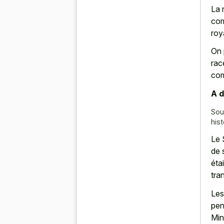
La 
com
roy
On 
rac
com
A d
Sou
hist
Le 
de 
éta
tra
Les
pen
Min