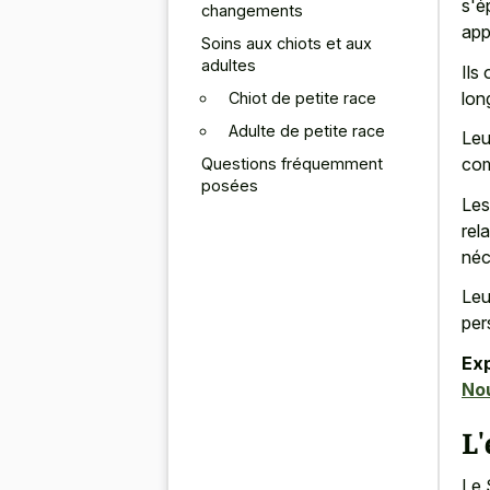
s'é
changements
app
Soins aux chiots et aux
adultes
Ils
lon
Chiot de petite race
Adulte de petite race
Leu
com
Questions fréquemment
posées
Les
rel
néc
Leu
per
Ex
Nou
L'
Le 