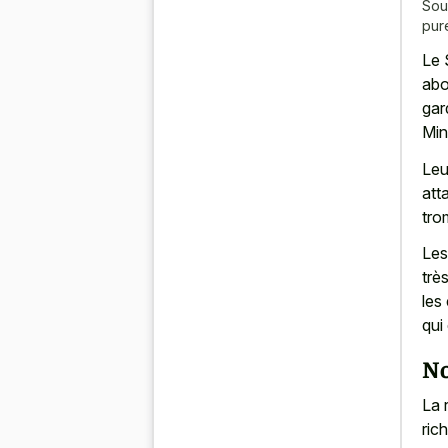
Sou
pur
Le 
abo
gar
Min
Leu
att
tro
Les
trè
les
qui
No
La 
ric