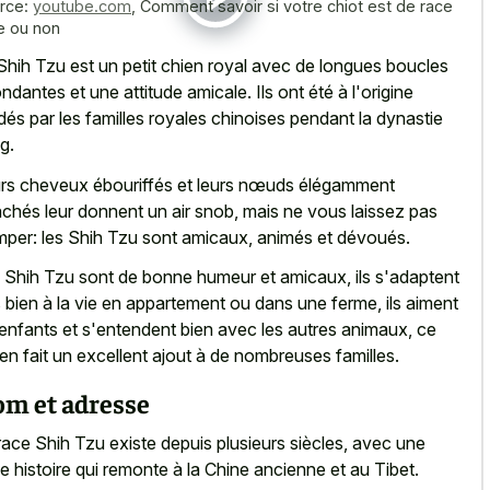
rce:
youtube.com
,
Comment savoir si votre chiot est de race
e ou non
Shih Tzu est un
petit chien royal avec de
longues boucles
ndantes
et une attitude amicale
. Ils ont été à l'origine
dés par les familles royales chinoises pendant la dynastie
g.
rs cheveux ébouriffés et leurs nœuds élégamment
achés leur donnent un air snob, mais ne vous laissez pas
mper: les Shih Tzu sont amicaux, animés et dévoués.
 Shih Tzu sont de bonne humeur et amicaux, ils s'adaptent
s bien à la vie en appartement ou dans une ferme, ils aiment
 enfants et s'entendent bien avec les autres animaux, ce
 en fait un excellent ajout à de nombreuses familles.
m et adresse
race Shih Tzu existe depuis plusieurs siècles, avec une
he histoire qui remonte à la Chine ancienne et au Tibet.