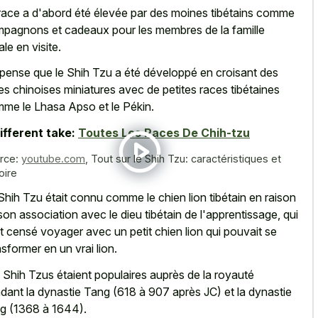
race a d'abord été élevée par des moines tibétains comme
pagnons et cadeaux pour les membres de la famille
ale en visite.
pense que le Shih Tzu a été développé en croisant des
es chinoises miniatures avec de petites races tibétaines
me le Lhasa Apso et le Pékin.
ifferent take:
Toutes Les Races De Chih-tzu
rce:
youtube.com
,
Tout sur le Shih Tzu: caractéristiques et
oire
Shih Tzu était connu comme le chien lion tibétain en raison
son association avec le dieu tibétain de l'apprentissage, qui
it censé voyager avec un petit chien lion qui pouvait se
nsformer en un vrai lion.
 Shih Tzus étaient populaires auprès de la royauté
dant la dynastie Tang (618 à 907 après JC) et la dynastie
g (1368 à 1644).