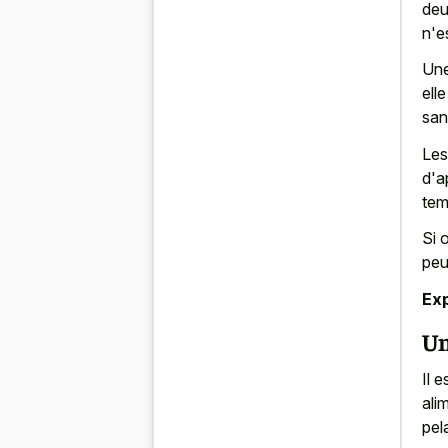
deu
n'e
Une
ell
san
Les
d'a
tem
Si 
peu
Exp
Un
Il 
ali
pel