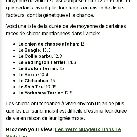
moyenne du Shih Tzu est comprise entre 12 et 16 ans, et
que certains vivent plus longtemps en raison de divers
facteurs, dont la génétique et la chance.
Voici une liste de la durée de vie moyenne de certaines
races de chiens mentionnées dans l'article:
Le chien de chasse afghan:
12
Le Beagle:
13.3
Le Collie barbu:
12.3
Le Bedlington Terrier:
14.3
Le Boston Terrier:
15
Le Boxer:
10.4
Le Chihuahua:
15
Le Shih Tzu:
10-18
Le Yorkshire Terrier:
12.8
Les chiens ont tendance à vivre environ un an de plus
que les pur-sang, mais il est difficile d'estimer leur durée
de vie en raison de leur lignée mixte.
Broaden your view:
Les Yeux Nuageux Dans Le
Shih Tzu