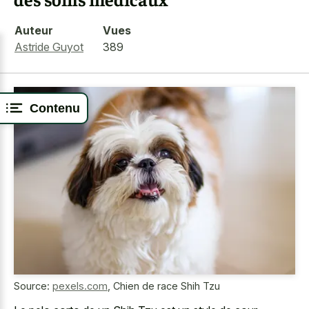
Auteur
Vues
Astride Guyot
389
Contenu
Source:
pexels.com
,
Chien de race Shih Tzu