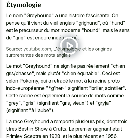
Étymologie
Le nom "Greyhound" a une histoire fascinante. On
pense qu'il vient du vieil anglais "grighund", où "hund"
est le précurseur du mot moderne "hound", mais le sens
de "grig" est encore indéterminé.
Source:
youtube.com
,
L'étymologie et les origines
surprenantes des mots anglais
Le mot "Greyhound" ne signifie pas réellement "chien
gris/chasse", mais plutôt "chien équitable". Ceci est
selon Pokorny, qui a retracé le mot à la racine proto-
indo-européenne "*g'her-" signifiant "briller, scintiller".
Cette racine est également la source de mots comme
"grey", "gris" (signifiant "gris, vieux") et "gryja"
(signifiant "à l'aube").
La race Greyhound a remporté plusieurs prix, dont trois
titres Best in Show à Crufts. Le premier gagnant était
Primley Sceptre en 1928, et le plus récent en 1956.