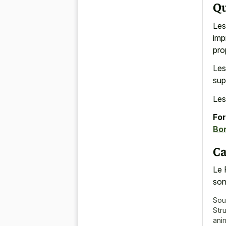
Qu
Les
imp
pro
Les
sup
Les
For
Bo
Ca
Le 
son
Sou
Str
ani