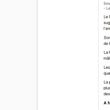
Sou
- L
Le 
sug
l'e
Son
de 
La 
mâl
Les
que
La 
plu
des
A f