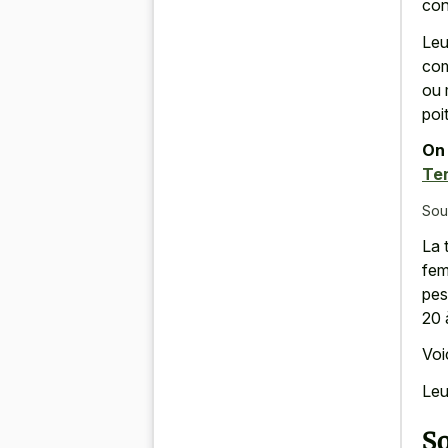
con
Leu
com
ou 
poi
On 
Te
Sou
La 
fem
pes
20 
Voi
Leu
So