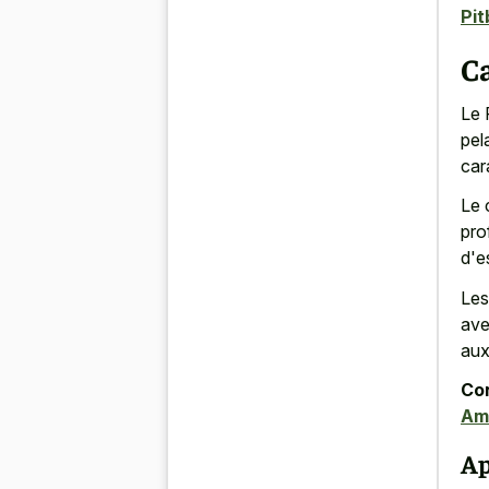
Pit
C
Le 
pel
car
Le 
pro
d'e
Les
ave
aux
Con
Am
Ap