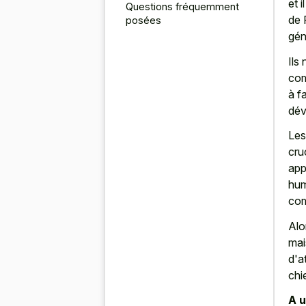
et 
Questions fréquemment
de 
posées
gén
Ils 
com
à f
dév
Les
cru
app
hum
com
Alo
mai
d'a
chi
A u