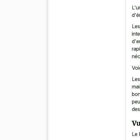
L'u
d'é
Les
int
d'e
rap
néc
Voi
Les
mai
bon
peu
des
Vu
Le 