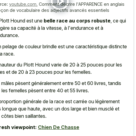
rce:
youtube.com
,
Comment décrire l'APPARENCE en anglais
eçon de vocabulaire des adjectifs avancés essentiels
Plott Hound est une
belle race au corps robuste
, ce qui
gère sa capacité à la vitesse, à l'endurance et à
ndurance.
 pelage de couleur brindle est une caractéristique distincte
la race.
hauteur du Plott Hound varie de 20 à 25 pouces pour les
es et de 20 à 23 pouces pour les femelles.
 mâles pèsent généralement entre 50 et 60 livres, tandis
 les femelles pèsent entre 40 et 55 livres.
proportion générale de la race est carrée ou légèrement
s longue que haute, avec un dos large et bien musclé et
 côtes bien saillantes.
resh viewpoint:
Chien De Chasse