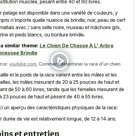
stitution musclée, pesant entre 40 et 60 livres.
r pelage est disponible dans une variété de couleurs, y
pris n'importe quelle nuance de brindle, noir, peau de cerf
maltais avec / sans selle noire, museau et mâchoire gris,
trine et pieds blancs, ou bordure brindle.
a similar theme:
Le Chien De Chasse À L' Arbre
nnessee Brindle
rce:
youtube.com
,
Comment déterminer la race d'un chien
taille et le poids de la race varient entre les mâles et les
elles, les mâles mesurant de 20 à 25 pouces de haut et
ant de 50 à 60 livres, tandis que les femelles mesurent de
à 23 pouces de haut et pèsent de 40 à 55 livres.
ci un aperçu des caractéristiques physiques de la race:
r durée de vie est relativement longue, de 12 à 14 ans.
ins et entretien