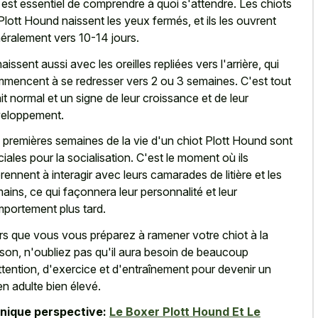
il est essentiel de comprendre à quoi s'attendre. Les chiots
Plott Hound naissent les yeux fermés, et ils les ouvrent
éralement vers 10-14 jours.
naissent aussi avec les oreilles repliées vers l'arrière, qui
mencent à se redresser vers 2 ou 3 semaines. C'est tout
ait normal et un signe de leur croissance et de leur
eloppement.
 premières semaines de la vie d'un chiot Plott Hound sont
ciales pour la socialisation. C'est le moment où ils
rennent à interagir avec leurs camarades de litière et les
ains, ce qui façonnera leur personnalité et leur
portement plus tard.
rs que vous vous préparez à ramener votre chiot à la
son, n'oubliez pas qu'il aura besoin de beaucoup
ttention, d'exercice et d'entraînement pour devenir un
en adulte bien élevé.
nique perspective:
Le Boxer Plott Hound Et Le