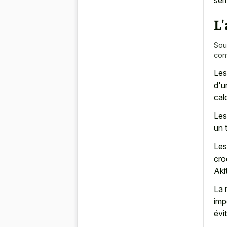
sem
L'
Sou
com
Les
d'u
cal
Les
un 
Les
cro
Aki
La 
imp
évi