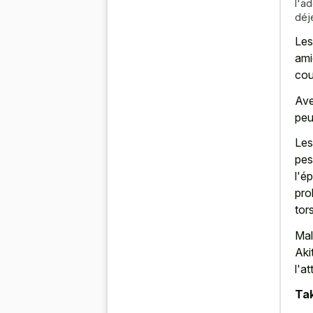
l'ad
déj
Les
ami
cou
Ave
peu
Les
pes
l'é
pro
tor
Mal
Aki
l'a
Tak