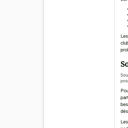
Les
clu
pro
So
Sou
pos
Pou
par
bes
dès
Les