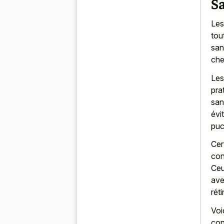
Sa
Les
tou
san
che
Les
pra
san
évi
puc
Cer
con
Ceu
ave
rét
Voi
con