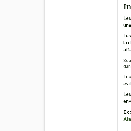
I
Les
une
Les
la 
aff
Sou
dan
Leu
évi
Les
env
Exp
Al