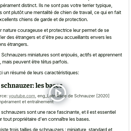
pérament distinct. Ils ne sont pas votre terrier typique,
s ont plutôt une mentalité de chien de travail, ce qui en fait
xcellents chiens de garde et de protection.
r nature courageuse et protectrice leur permet de se
ier des étrangers et d'être peu accueillants envers les
ens étrangers.
 Schnauzers miniatures sont enjoués, actifs et apprennent
e, mais peuvent être têtus parfois.
ci un résumé de leurs caractéristiques:
 schnauzer: les bases
rce:
youtube.com
,
eng_Latn Race de Schnauzer [2020]
pérament et entraînement
 schnauzers sont une race fascinante, et il est essentiel
r tout propriétaire d'en connaître les bases.
existe trois tailles de schnauzers : miniature, standard et