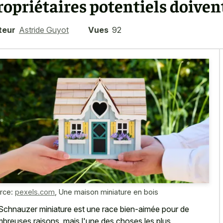
ropriétaires potentiels doiven
teur
Astride Guyot
Vues
92
rce:
pexels.com
,
Une maison miniature en bois
Schnauzer miniature est une race bien-aimée pour de
breuses raisons, mais l'une des choses les plus