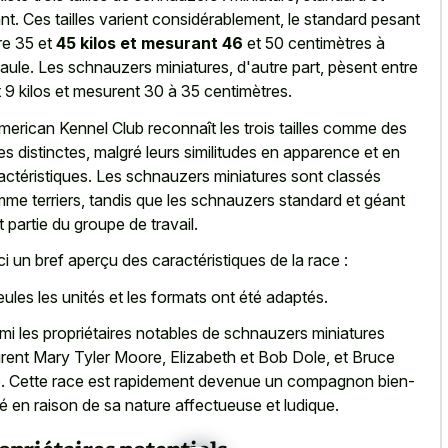
nt. Ces tailles varient considérablement, le standard pesant
re 35 et
45 kilos et mesurant 46
et 50 centimètres à
paule. Les schnauzers miniatures, d'autre part, pèsent entre
t 9 kilos et mesurent 30 à 35 centimètres.
merican Kennel Club reconnaît les trois tailles comme des
es distinctes, malgré leurs similitudes en apparence et en
actéristiques. Les schnauzers miniatures sont classés
me terriers, tandis que les schnauzers standard et géant
t partie du groupe de travail.
ci un bref aperçu des caractéristiques de la race :
eules les unités et les formats ont été adaptés.
mi les propriétaires notables de schnauzers miniatures
urent Mary Tyler Moore, Elizabeth et Bob Dole, et Bruce
. Cette race est rapidement devenue un compagnon bien-
é en raison de sa nature affectueuse et ludique.
opriétaires potentiels