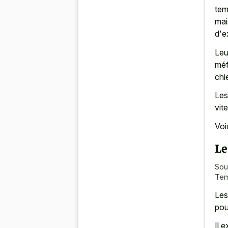
tem
mai
d'e
Leu
méf
chi
Les
vit
Voi
Le
Sou
Tem
Les
pou
Il 