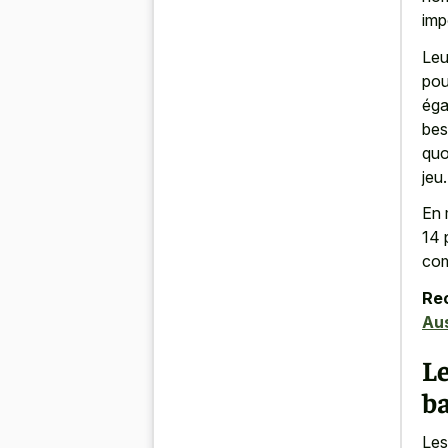
imp
Leu
pou
éga
bes
quo
jeu.
En 
14 
com
Re
Aus
Le
b
Les