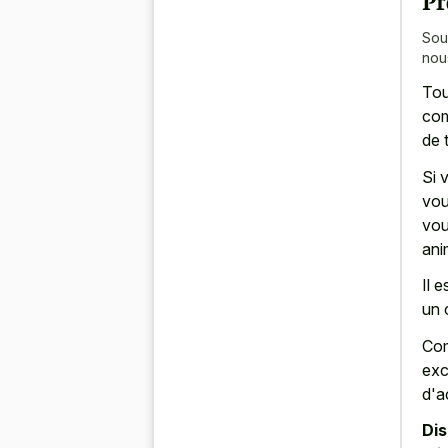
Sou
nou
Tou
com
de 
Si 
vou
vou
ani
Il 
un 
Com
exc
d'a
Di