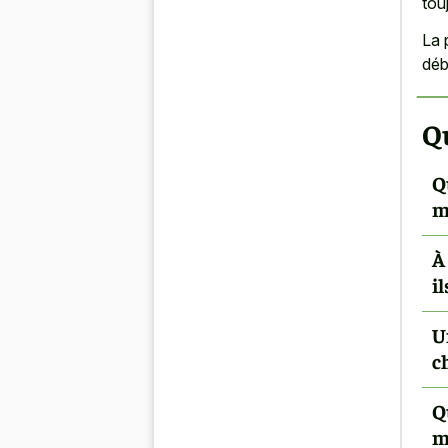
tou
La 
déb
Q
Q
m
À
i
U
c
Q
m