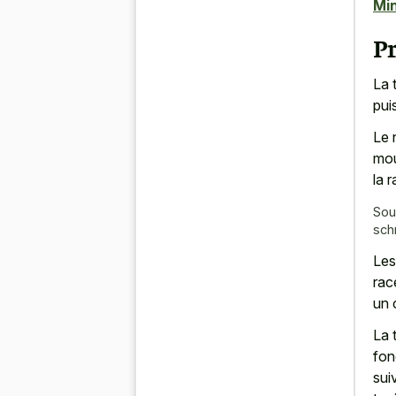
Min
Pr
La 
pui
Le 
mou
la r
Sou
sch
Les
rac
un 
La 
fon
sui