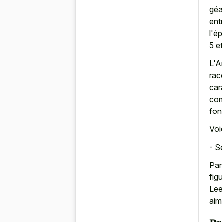
géa
ent
l'é
5 e
L'A
rac
car
com
fon
Voi
- S
Par
fig
Lee
aim
Pr