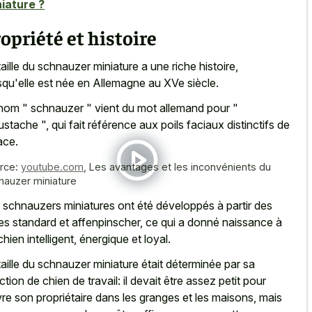
iature ?
opriété et histoire
taille du schnauzer miniature a une riche histoire,
squ'elle est née en Allemagne au XVe siècle.
nom " schnauzer " vient du mot allemand pour "
stache ", qui fait référence aux poils faciaux distinctifs de
ace.
rce:
youtube.com
,
Les avantages et les inconvénients du
nauzer miniature
 schnauzers miniatures ont été développés à partir des
es standard et affenpinscher, ce qui a donné naissance à
chien intelligent, énergique et loyal.
taille du schnauzer miniature était déterminée par sa
ction de chien de travail: il devait être assez petit pour
vre son propriétaire dans les granges et les maisons, mais