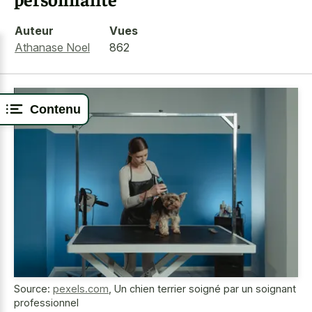
Auteur
Vues
Athanase Noel
862
Contenu
Source:
pexels.com
,
Un chien terrier soigné par un soignant
professionnel