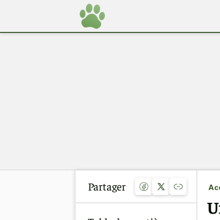
Partager
Acc
U