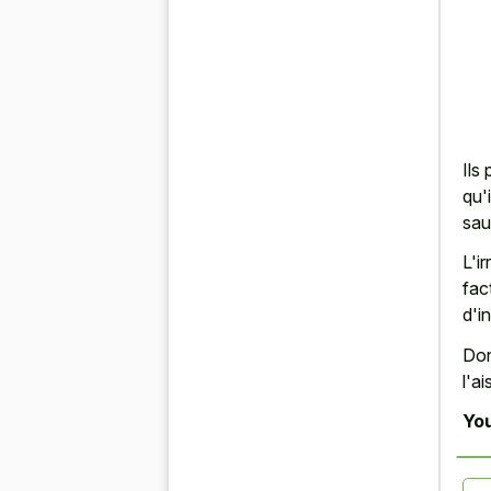
Ils
qu'
sau
L'i
fac
d'i
Don
l'a
You