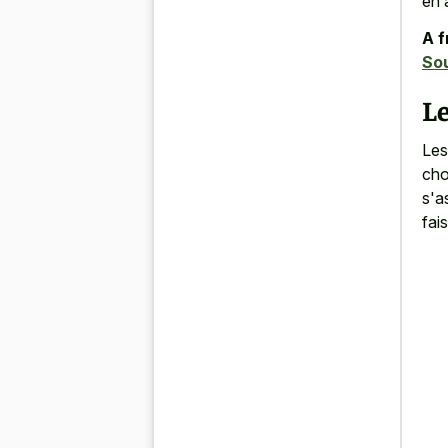
en a
A f
Sou
Le
Les
cho
s'a
fai