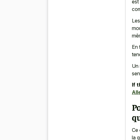
est
com
Les
mou
mêm
En 
ten
Un 
sen
If 
All
Po
q
Ce 
la 