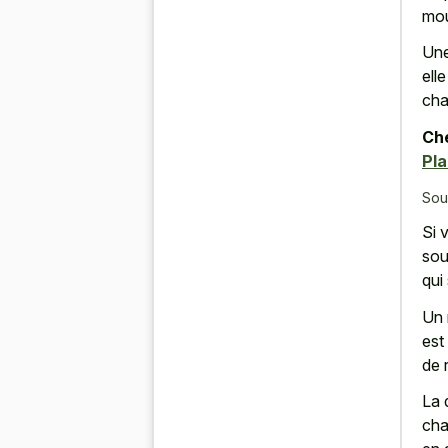
mou
Une
ell
cha
Che
Pla
Sou
Si 
sou
qui 
Un 
est
de 
La 
cha