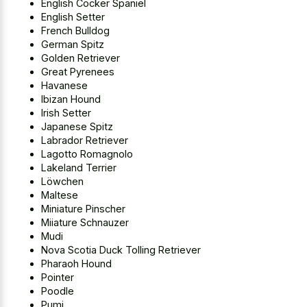
English Cocker Spaniel
English Setter
French Bulldog
German Spitz
Golden Retriever
Great Pyrenees
Havanese
Ibizan Hound
Irish Setter
Japanese Spitz
Labrador Retriever
Lagotto Romagnolo
Lakeland Terrier
Löwchen
Maltese
Miniature Pinscher
Miiature Schnauzer
Mudi
Nova Scotia Duck Tolling Retriever
Pharaoh Hound
Pointer
Poodle
Pumi