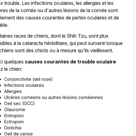
x trouble. Les infections oculaires, les allergies et les
ères de la cornée ou d'autres lésions de la cornée sont
lement des
causes courantes de pertes oculaires
et de
uble.
taines races de chiens, dont le Shih Tzu, sont plus
sibles à la cataracte héréditaire, qui peut survenir lorsque
 chiens sont des chiots ou à mesure qu'ils vieillissent.
ci quelques
causes courantes de trouble oculaire
z le chien:
Conjonctivite (œil rose)
Infections oculaires
Allergies
Ulcères cornéens ou autres lésions cornéennes
Oeil sec (OCC)
Glaucome
Entropion
Ectropion
Distichia
Oeil de cerise