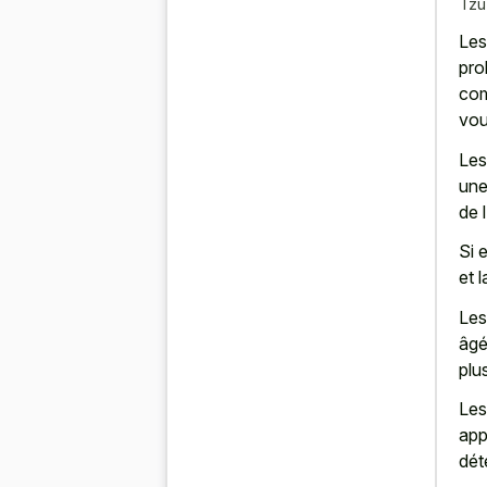
Tzu
Les
pro
com
vou
Les
une
de l
Si 
et l
Les
âgé
plu
Les
app
dét