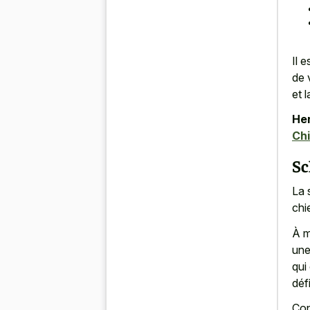
Il 
de 
et 
Her
Chi
Sc
La 
chie
À m
une
qui
déf
Con