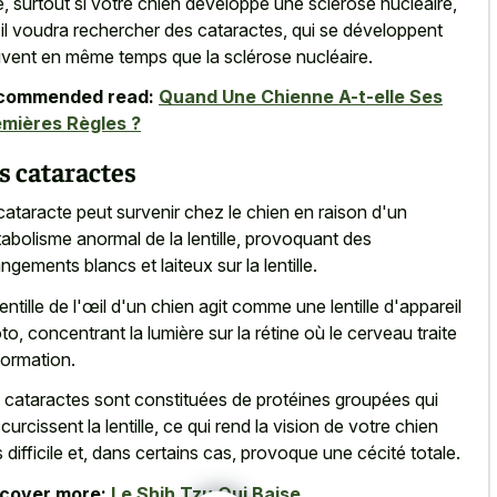
e, surtout si votre chien développe une sclérose nucléaire,
 il voudra rechercher des cataractes, qui se développent
vent en même temps que la sclérose nucléaire.
commended read:
Quand Une Chienne A-t-elle Ses
mières Règles ?
s cataractes
cataracte peut survenir chez le chien en raison d'un
abolisme anormal de la lentille, provoquant des
ngements blancs et laiteux sur la lentille.
lentille de l'œil d'un chien agit comme une lentille d'appareil
to, concentrant la lumière sur la rétine où le cerveau traite
nformation.
 cataractes sont constituées de protéines groupées qui
curcissent la lentille, ce qui rend la vision de votre chien
s difficile et, dans certains cas, provoque une cécité totale.
scover more:
Le Shih Tzu Qui Baise