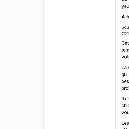
yeu
A f
Sou
com
Cet
tem
vot
La 
qui
bes
pro
Il 
chi
vou
Les