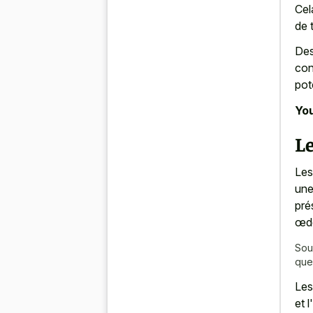
Cel
de 
Des
con
pot
You
Le
Les
une
pré
œd
Sou
que 
Les
et 