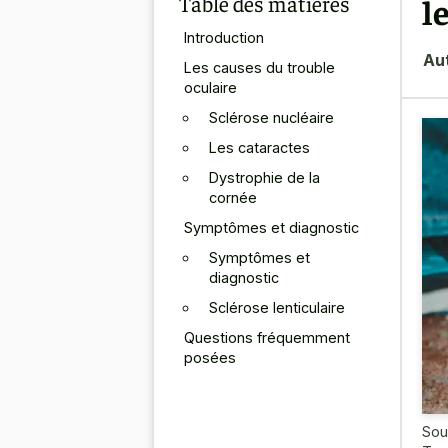
Table des matières
l
Introduction
Au
Les causes du trouble
oculaire
Sclérose nucléaire
Les cataractes
Dystrophie de la
cornée
Symptômes et diagnostic
Symptômes et
diagnostic
Sclérose lenticulaire
Questions fréquemment
posées
Sou