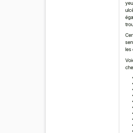
yeu
ulc
éga
tro
Cer
sen
les
Voi
che