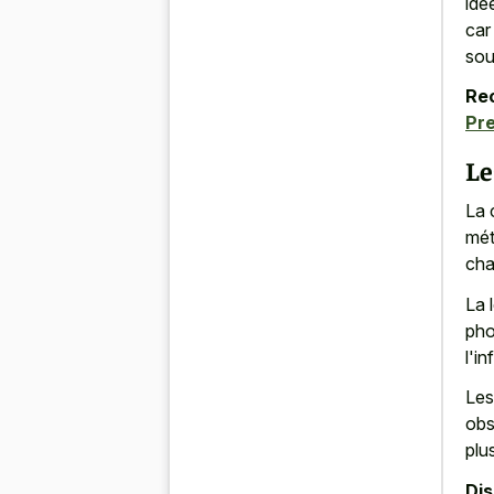
idé
car
sou
Re
Pre
Le
La 
mét
cha
La 
pho
l'i
Les
obs
plu
Di