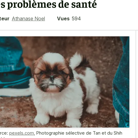
es problèmes de santé
teur
Athanase Noel
Vues
594
rce:
pexels.com
,
Photographie sélective de Tan et du Shih