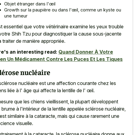
Objet étranger dans l'œil
Growth sur la paupière ou dans l'œil, comme un kyste ou
une tumeur
est essentiel que votre vétérinaire examine les yeux trouble
votre Shih Tzu pour diagnostiquer la cause sous-jacente
la traiter de manière appropriée.
e's an interesting read:
Quand Donner À Votre
en Un Médicament Contre Les Puces Et Les Tiques
lérose nucléaire
sclérose nucléaire est une affection courante chez les
ns liée à l' âge qui affecte la lentille de l' œil.
esure que les chiens vieillissent, la plupart développent
 brume à l'intérieur de la lentille appelée sclérose nucléaire,
 est similaire à la cataracte, mais qui cause rarement une
icience visuelle.
trairement à la cataracte, la sclérose nucléaire donne aux