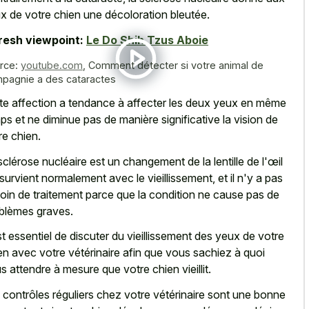
x de votre chien une décoloration bleutée.
resh viewpoint:
Le Do Shih Tzus Aboie
rce:
youtube.com
,
Comment détecter si votre animal de
pagnie a des cataractes
te affection a tendance à affecter les deux yeux en même
ps et ne diminue pas de manière significative la vision de
re chien.
sclérose nucléaire est un changement de la lentille de l'œil
 survient normalement avec le vieillissement, et il n'y a pas
oin de traitement parce que la condition ne cause pas de
blèmes graves.
est essentiel de discuter du vieillissement des yeux de votre
en avec votre vétérinaire afin que vous sachiez à quoi
s attendre à mesure que votre chien vieillit.
 contrôles réguliers chez votre vétérinaire sont une bonne