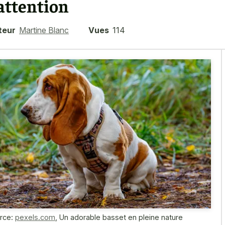
'attention
teur
Martine Blanc
Vues
114
rce:
pexels.com
,
Un adorable basset en pleine nature