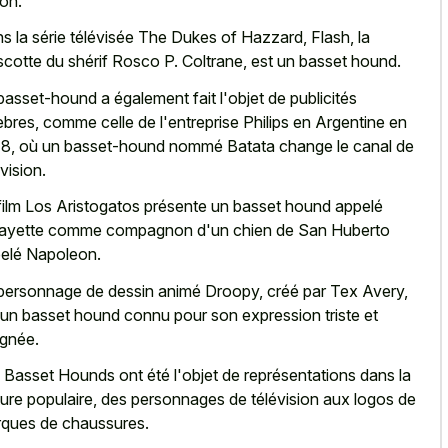
on.
s la série télévisée The Dukes of Hazzard, Flash, la
cotte du shérif Rosco P. Coltrane, est un basset hound.
basset-hound a également fait l'objet de publicités
èbres, comme celle de l'entreprise Philips en Argentine en
8, où un basset-hound nommé Batata change le canal de
évision.
film Los Aristogatos présente un basset hound appelé
ayette comme compagnon d'un chien de San Huberto
elé Napoleon.
personnage de dessin animé Droopy, créé par Tex Avery,
 un
basset hound connu pour son expression triste
et
ignée.
 Basset Hounds ont été l'objet de représentations dans la
ture populaire, des personnages de télévision aux logos de
ques de chaussures.