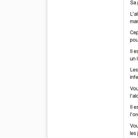
Sa 
L'a
man
Cep
pour
Il 
un 
Les
inf
Vo
l'a
Il 
l'or
Vou
les