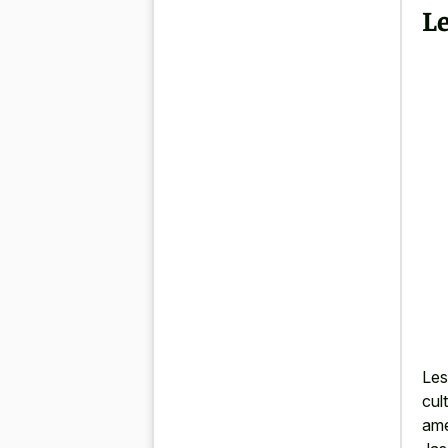
Le
Les
cul
amé