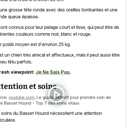
a une grosse tête ronde avec des oreilles tombantes et une
nde queue épaisse.
 sont connus pour leur pelage court et lisse, qui peut être de
férentes couleurs comme noir, blanc et rouge.
r poids moyen est d'environ 25 kg.
st un chien très amical et affectueux, mais il peut aussi être
peu têtu parfois.
resh viewpoint:
Je Ne Sais Pas.
tention et soins
rce:
youtube.com
,
Le guide définitif pour prendre soin de
re Basset Hound - Top 7 des soins vitaux
 soins du Basset Hound nécessitent une attention
iculière.