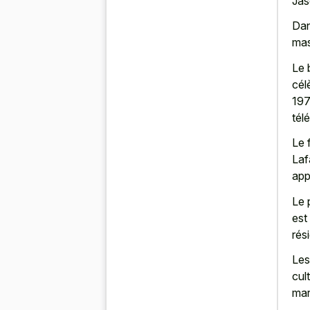
Jas
Dan
mas
Le 
cél
197
tél
Le 
Laf
app
Le 
est
rés
Les
cul
mar