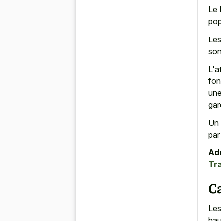
Le 
pop
Les
son
L'a
fon
une
gar
Un 
par
Add
Tra
Ca
Les
hau