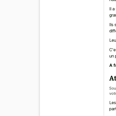
Il 
gra
Ils
dif
Leu
C'e
un 
A f
At
Sou
vot
Les
part