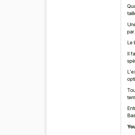
Qua
tail
Une
par
Le 
Il 
spé
L'e
opt
Tou
tem
Ent
Bas
You