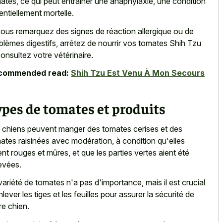
ates, ce qui peut entraîner une anaphylaxie, une condition
entiellement mortelle.
vous remarquez des signes de réaction allergique ou de
blèmes digestifs, arrêtez de nourrir vos tomates Shih Tzu
consultez votre vétérinaire.
commended read:
Shih Tzu Est Venu À Mon Secours
pes de tomates et produits
 chiens peuvent manger des tomates cerises et des
ates raisinées avec modération, à condition qu'elles
ent rouges et mûres, et que les parties vertes aient été
evées.
variété de tomates n'a pas d'importance, mais il est crucial
nlever les tiges et les feuilles pour assurer la sécurité de
re chien.