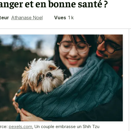
anger et en bonne santé ?
teur
Athanase Noel
Vues
1 k
rce:
pexels.com
,
Un couple embrasse un Shih Tzu