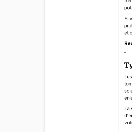
tom
pot
Si 
pro
et 
Re
.
Ty
Les
tom
soi
enl
La 
d'e
vot