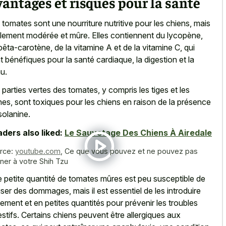
antages et risques pour la santé
 tomates sont une nourriture nutritive pour les chiens, mais
lement modérée et mûre. Elles contiennent du lycopène,
bêta-carotène, de la vitamine A et de la vitamine C, qui
t bénéfiques pour la santé cardiaque, la digestion et la
u.
 parties vertes des tomates, y compris les tiges et les
nes, sont toxiques pour les chiens en raison de la présence
solanine.
ders also liked:
Le Sauvetage Des Chiens À Airedale
rce:
youtube.com
,
Ce que vous pouvez et ne pouvez pas
ner à votre Shih Tzu
 petite quantité de tomates mûres est peu susceptible de
ser des dommages, mais il est essentiel de les introduire
tement et en petites quantités pour prévenir les troubles
estifs. Certains chiens peuvent être allergiques aux