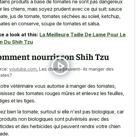
tains produits à base de tomates ne sont pas dangereux
r les chiens, mais soyez prudent avec ce qui suit: sauce
ate, jus de tomate, tomates séchées au soleil, ketchup,
ates en conserve, soupe de tomates et salsa.
e a look at this:
La Meilleure Taille De Lame Pour Le
n Du Shih Tzu
omment nourrir son Shih Tzu
rce:
youtube.com
,
Les chiens peuvent- ils manger des
ates?
votre vétérinaire vous autorise à manger des tomates,
isissez des tomates rouges mûres et enlevez les feuilles,
tiges et les tiges.
ez bien la tomate, surtout si elle n'est pas biologique, car
 produits non biologiques sont pulvérisés avec des
ticides et des herbicides qui peuvent rendre votre chien
ade.