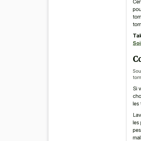
Cer
pou
tom
tom
Tak
Soi
C
Sou
tom
Si 
cho
les 
Lav
les
pes
mal