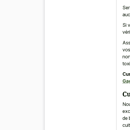
Ser
auc
Si 
vér
Ass
vos
non
tox
Cur
Gag
Cu
Nou
exc
de 
cui