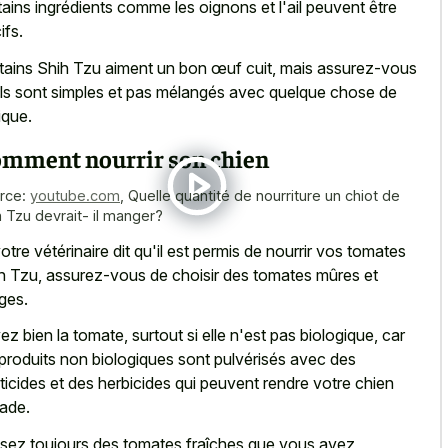
tains ingrédients comme les oignons et l'ail peuvent être
ifs.
tains Shih Tzu aiment un bon œuf cuit, mais assurez-vous
ils sont simples et pas mélangés avec quelque chose de
ique.
mment nourrir son chien
rce:
youtube.com
,
Quelle quantité de nourriture un chiot de
h Tzu devrait- il manger?
votre vétérinaire dit qu'il est permis de nourrir vos tomates
h Tzu, assurez-vous de choisir des tomates mûres et
ges.
ez bien la tomate, surtout si elle n'est pas biologique, car
 produits non biologiques sont pulvérisés avec des
ticides et des herbicides qui peuvent rendre votre chien
ade.
lisez toujours des tomates fraîches que vous avez