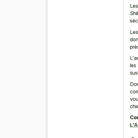
Les
Shi
séc
Les
don
prè
L'a
les
sus
Don
com
vou
chi
Con
L'A