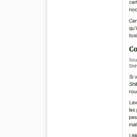
cer
noc
Cer
qu'
tox
Co
Sou
Shi
Si 
Shi
rou
Lav
les
pes
mal
Uti