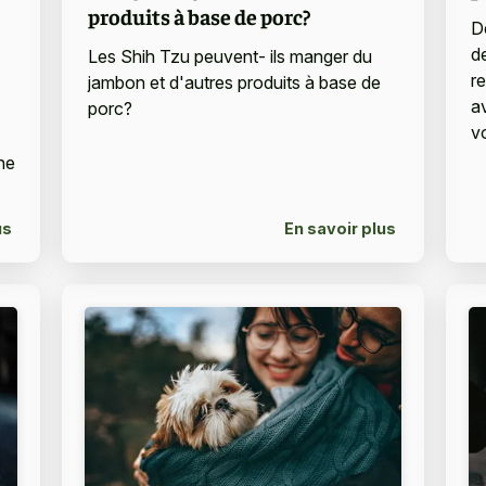
produits à base de porc?
D
d
Les Shih Tzu peuvent- ils manger du
r
jambon et d'autres produits à base de
a
porc?
v
ne
us
En savoir plus