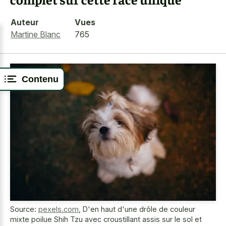
Auteur
Vues
Martine Blanc
765
Contenu
Source:
pexels.com
,
D'en haut d'une drôle de couleur
mixte poilue Shih Tzu avec croustillant assis sur le sol et