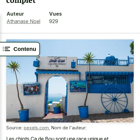
Auteur
Vues
Athanase Noel
929
Contenu
Source:
pexels.com
,
Nom de l'auteur:
Les chiots Ca de Bou sont une race unique et