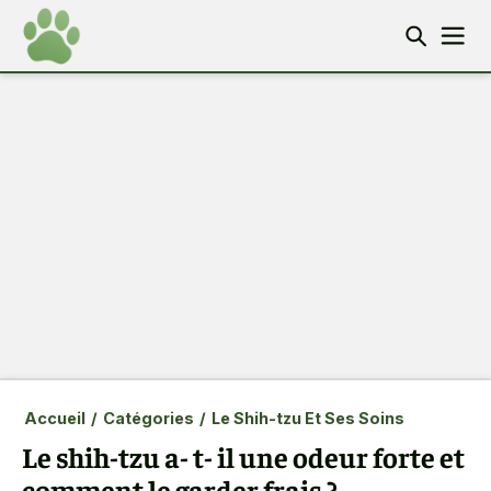
Accueil
/
Catégories
/
Le Shih-tzu Et Ses Soins
Le shih-tzu a- t- il une odeur forte et
comment le garder frais ?