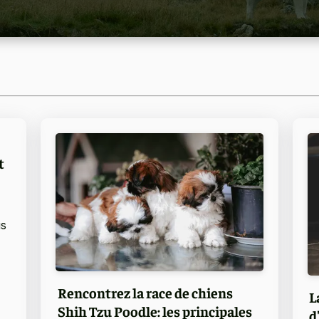
t
us
Rencontrez la race de chiens
L
Shih Tzu Poodle: les principales
d