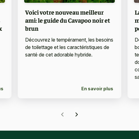
Voici votre nouveau meilleur
L
s
ami: le guide du Cavapoo noir et
m
x
brun
p
Découvrez le tempérament, les besoins
D
de toilettage et les caractéristiques de
b
santé de cet adorable hybride.
t
do
c
s
us
En savoir plus