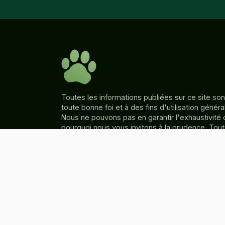
Toutes les informations publiées sur ce site son
toute bonne foi et à des fins d'utilisation génér
Nous ne pouvons pas en garantir l'exhaustivité ou 
pourquoi nous vous invitons à la prudence. Tout
entreprise sur la base des informations trouvée
chiensouriant.fr est strictement à votre discréti
ne sera pas responsable des pertes et/ou des
l'utilisation des informations fournies.