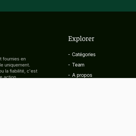
Explorer
-
Catégories
t fournies en
-
Team
ale uniquement.
la fiabilité, c'est
-
A propos
e action
s sur
-
FAQ
on. ChienSouriant
 dommages liés à