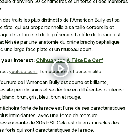
paule d'environ 50 centimètres et un torse et des membres
s.
n des traits les plus distinctifs de l'American Bully est sa
ge tête, qui est proportionnelle à sa taille corporelle et
age de la force et de la présence. La tête de la race est
actérisée par une anatomie du crâne brachycéphalique
ec une
large face plate et un museau court
.
 your interest:
Chihuahuas À Tête De Cerf
rce:
youtube.com
,
Tempérament et personnalité
fourrure de l'American Bully est courte et brillante,
essite peu de soins et se décline en différentes couleurs:
, blanc, brun, gris, bleu, brun et rouge.
mâchoire forte de la race est l'une de ses caractéristiques
 plus intimidantes, avec une force de morsure
ressionnante de 305 PSI. Cela est dû aux muscles des
es forts qui sont caractéristiques de la race.