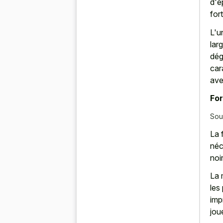
d'é
fort
L'u
lar
dég
car
av
For
Sou
La 
néc
noir
La 
les
imp
jou