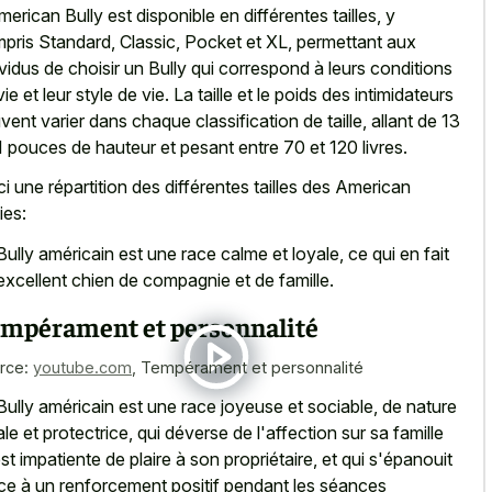
merican Bully est disponible en différentes tailles, y
pris Standard, Classic, Pocket et XL, permettant aux
ividus de choisir un Bully qui correspond à leurs conditions
ie et leur style de vie. La taille et le poids des intimidateurs
vent varier dans chaque classification de taille, allant de 13
1 pouces de hauteur et pesant entre 70 et 120 livres.
ci une répartition des différentes tailles des American
ies:
Bully américain est une race calme et loyale, ce qui en fait
excellent chien de compagnie et de famille.
mpérament et personnalité
rce:
youtube.com
,
Tempérament et personnalité
Bully américain est une race joyeuse et sociable, de nature
ale et protectrice, qui déverse de l'affection sur sa famille
est impatiente de plaire à son propriétaire, et qui s'épanouit
ce à un renforcement positif pendant les séances