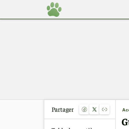
Partager
Acc
G