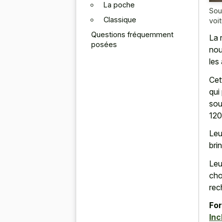
La poche
Sou
Classique
voi
Questions fréquemment
La 
posées
nou
les
Cet
qui
sou
120 
Leu
brin
Leu
cho
rec
For
Inc