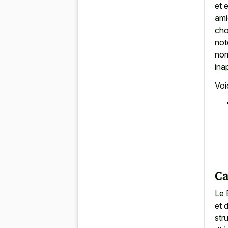
et 
ami
cho
not
nor
ina
Voi
Ca
Le 
et 
str