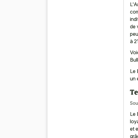
L'A
com
ind
de v
peu
à 2
Voi
Bull
Le 
un 
Te
Sou
Le 
loy
et 
grâ