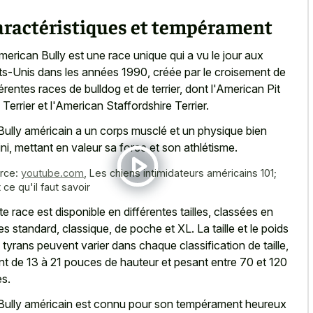
aractéristiques et tempérament
merican Bully est une race unique qui a vu le jour aux
ts-Unis dans les années 1990, créée par le croisement de
férentes races de bulldog et de terrier, dont l'American Pit
l Terrier et l'American Staffordshire Terrier.
Bully américain a un corps musclé et un physique bien
ini, mettant en valeur sa force et son athlétisme.
rce:
youtube.com
,
Les chiens intimidateurs américains 101;
 ce qu'il faut savoir
te race est disponible en différentes tailles, classées en
lles standard, classique, de poche et XL. La taille et le poids
 tyrans peuvent varier dans chaque classification de taille,
ant de 13 à 21 pouces de hauteur et pesant entre 70 et 120
es.
Bully américain est connu pour son tempérament heureux