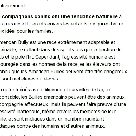
ntraînement.
s
compagnons canins ont une tendance naturelle
à
e amicaux et tolérants envers les enfants, ce qui en fait un
ix idéal pour les familles.
merican Bully est une race extrêmement adaptable et
raînable, excellant dans des sports tels que la traction de
ds et le pole flirt. Cependant, l'agressivité humaine est
ouragée dans les normes de la race, et les éleveurs ont
onnu que les American Bullies peuvent être très dangereux
ls sont mal élevés ou élevés.
n qu'entraînés avec diligence et surveillés de façon
ponsable, les Bullies américains peuvent être des animaux
compagnie affectueux, mais ils peuvent faire preuve d'une
essivité inattendue, même envers les membres de leur
ille, et sont impliqués dans un nombre inquiétant
ttaques contre des humains et d'autres animaux.