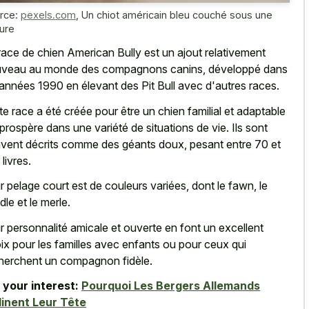
rce:
pexels.com
,
Un chiot américain bleu couché sous une
ture
race de chien American Bully est un ajout relativement
veau au monde des compagnons canins, développé dans
 années 1990 en élevant des Pit Bull avec d'autres races.
te race a été créée pour être un chien familial et adaptable
 prospère dans une variété de situations de vie. Ils sont
vent décrits comme des géants doux, pesant entre 70 et
livres.
r pelage court est de couleurs variées, dont le fawn, le
dle et le merle.
r personnalité amicale et ouverte en font un excellent
ix pour les familles avec enfants ou pour ceux qui
herchent un compagnon fidèle.
 your interest:
Pourquoi Les Bergers Allemands
linent Leur Tête