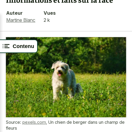
Auteur
Vues
Martine Blanc
2 k
Contenu
Source:
pexels.com
,
Un chien de berger dans un champ de
fleurs