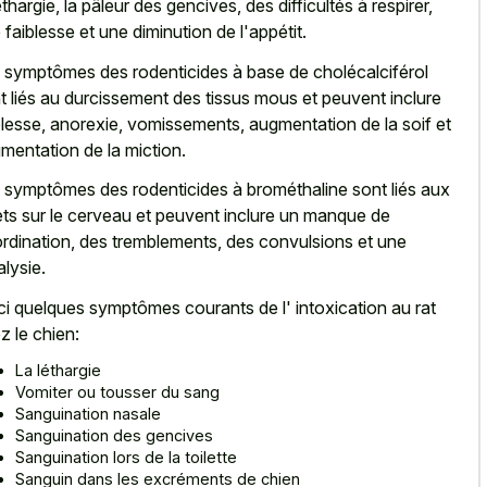
léthargie, la pâleur des gencives, des difficultés à respirer,
 faiblesse et une diminution de l'appétit.
 symptômes des rodenticides à base de cholécalciférol
t liés au durcissement des tissus mous et peuvent inclure
blesse, anorexie, vomissements, augmentation de la soif et
mentation de la miction.
 symptômes des rodenticides à brométhaline sont liés aux
ets sur le cerveau et peuvent inclure un manque de
rdination, des tremblements, des convulsions et une
alysie.
ci quelques symptômes courants de l' intoxication au rat
z le chien:
La léthargie
Vomiter ou tousser du sang
Sanguination nasale
Sanguination des gencives
Sanguination lors de la toilette
Sanguin dans les excréments de chien