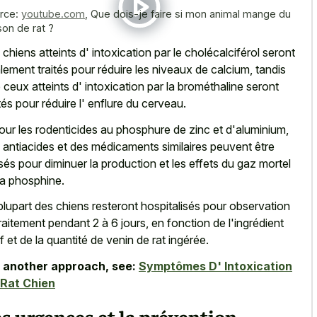
rce:
youtube.com
,
Que dois-je faire si mon animal mange du
son de rat ?
 chiens atteints d' intoxication par le cholécalciférol seront
lement traités pour réduire les niveaux de calcium, tandis
 ceux atteints d' intoxication par la brométhaline seront
ités pour réduire l' enflure du cerveau.
our les rodenticides au phosphure de zinc et d'aluminium,
 antiacides et des médicaments similaires peuvent être
lisés pour diminuer la production et les effets du gaz mortel
la phosphine.
plupart des chiens resteront hospitalisés pour observation
traitement pendant 2 à 6 jours, en fonction de l'ingrédient
if et de la quantité de venin de rat ingérée.
 another approach, see:
Symptômes D' Intoxication
Rat Chien
s urgences et la prévention