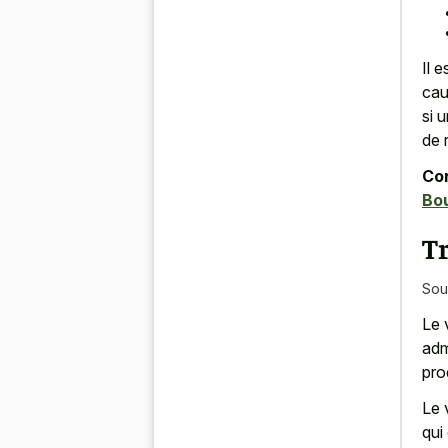
Il 
cau
si 
de 
Con
Bo
T
Sou
Le 
adm
pro
Le 
qui