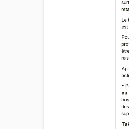
sur
ret
Le 
est
Pou
pro
êtr
rai
Apr
acti
• P
au
hos
des
sup
Tak