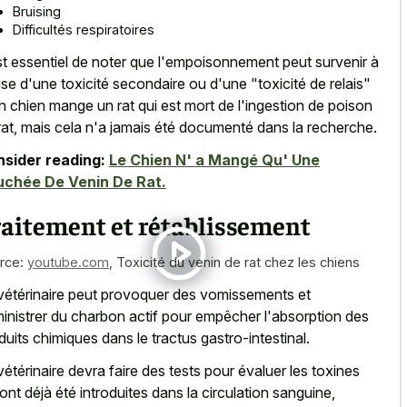
Bruising
Difficultés respiratoires
est essentiel de noter que l'empoisonnement peut survenir à
se d'une toxicité secondaire ou d'une "toxicité de relais"
un chien mange un rat qui est mort de l'ingestion de poison
rat, mais cela n'a jamais été documenté dans la recherche.
sider reading:
Le Chien N' a Mangé Qu' Une
uchée De Venin De Rat.
raitement et rétablissement
rce:
youtube.com
,
Toxicité du venin de rat chez les chiens
vétérinaire peut provoquer des vomissements et
inistrer du charbon actif pour empêcher l'absorption des
duits chimiques dans le tractus gastro-intestinal
.
vétérinaire devra faire des tests pour évaluer les toxines
 ont déjà été introduites dans la circulation sanguine,