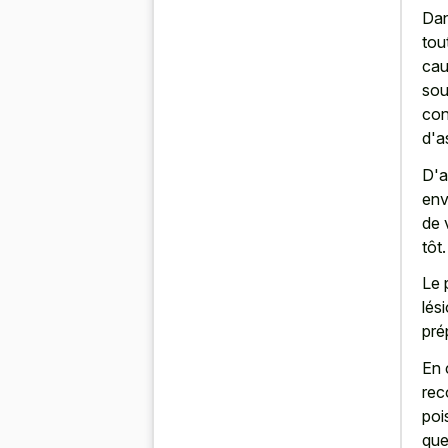
Dan
tou
cau
sou
con
d'a
D'a
env
de 
tôt.
Le 
lés
pré
En 
rec
poi
que