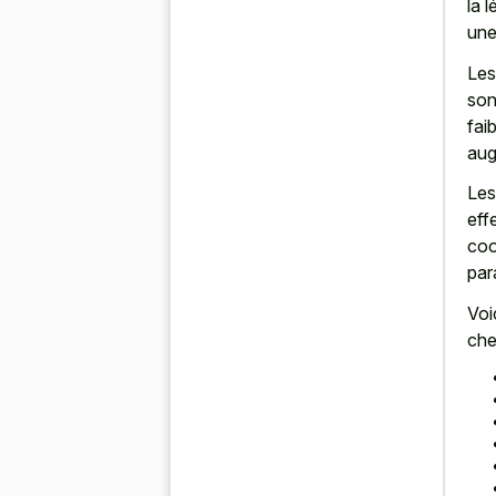
la 
une
Les
son
fai
aug
Les
eff
coo
par
Voi
che