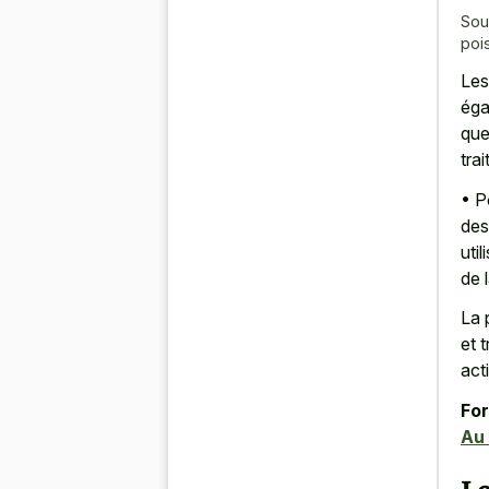
Sou
poi
Les
éga
que
tra
• P
des
uti
de 
La 
et 
act
For
Au 
Le