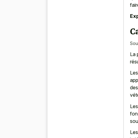
fai
Exp
C
Sou
La 
rés
Les
app
des
vét
Les
fon
sou
Les