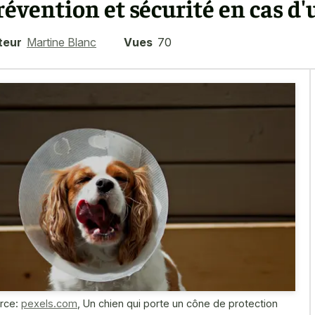
révention et sécurité en cas d
teur
Martine Blanc
Vues
70
rce:
pexels.com
,
Un chien qui porte un cône de protection