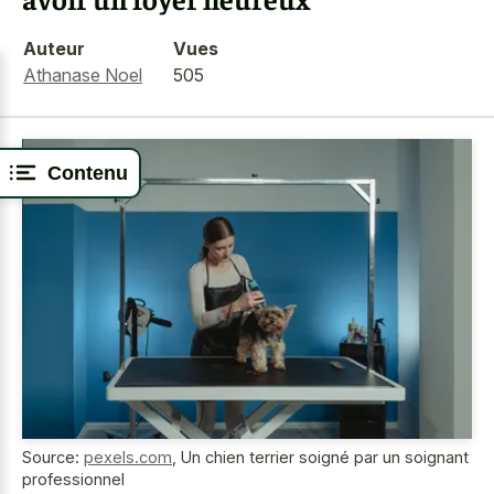
Auteur
Vues
Athanase Noel
505
Contenu
Source:
pexels.com
,
Un chien terrier soigné par un soignant
professionnel