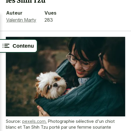
Auteur
Vues
Valentin Marty
283
Contenu
Source:
pexels.com
,
Photographie sélective d'un chiot
blanc et Tan Shih Tzu porté par une femme souriante