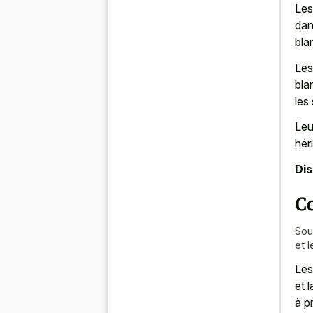
Les
dan
bla
Les
bla
les
Leu
hér
Di
Co
Sou
et l
Les
et 
à p