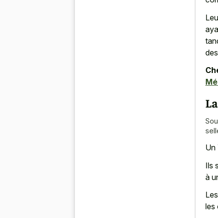
Leu
aya
tan
des
Che
Mél
La
Sou
sel
Un 
Ils
à u
Les
les