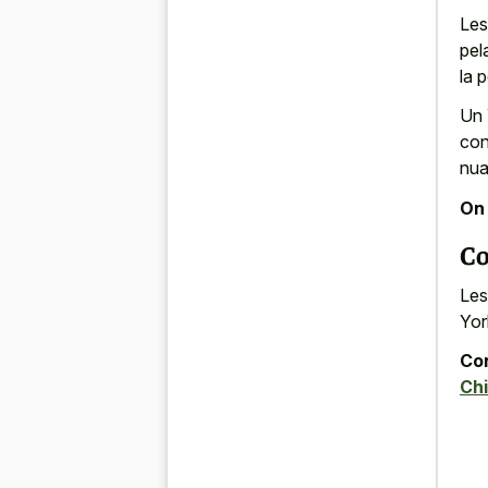
Les
pel
la 
Un 
con
nua
On 
Co
Les
Yor
Con
Ch