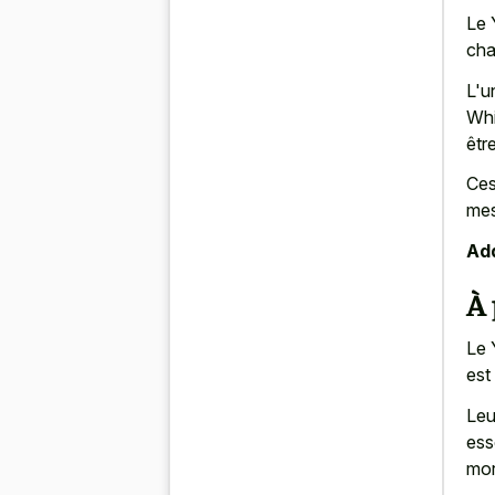
Le 
cha
L'u
Whi
êtr
Ces
mes
Add
À
Le 
est
Leu
ess
mor