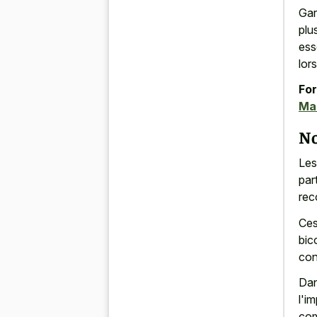
Gar
plu
ess
lors
For
Ma
No
Les
par
rec
Ces
bic
con
Dan
l'i
com