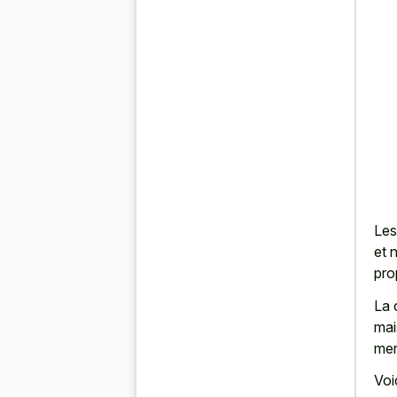
Les
et 
pro
La 
mai
mer
Voi