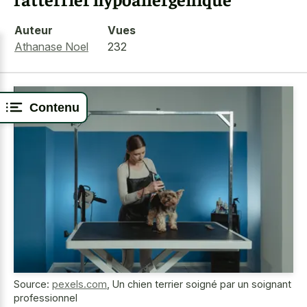
Auteur
Vues
Athanase Noel
232
Contenu
Source:
pexels.com
,
Un chien terrier soigné par un soignant
professionnel