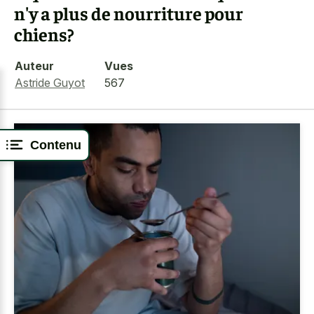
n'y a plus de nourriture pour
chiens?
Auteur
Vues
Astride Guyot
567
Contenu