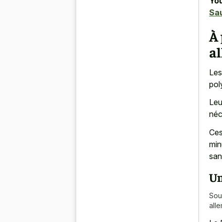
You
Sa
À 
a
Les
pol
Leu
néc
Ces
min
san
Un
Sou
all