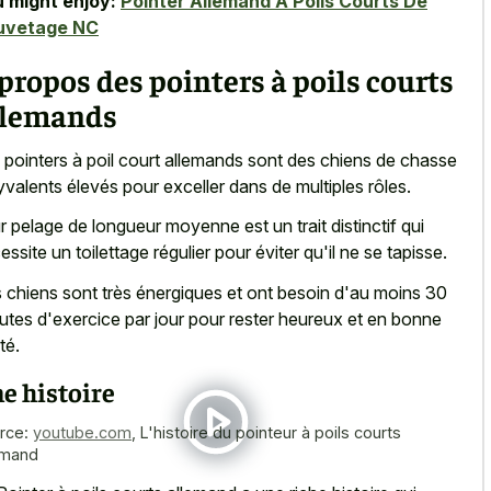
 might enjoy:
Pointer Allemand À Poils Courts De
uvetage NC
propos des pointers à poils courts
llemands
 pointers à poil court allemands sont des chiens de chasse
yvalents élevés pour exceller dans de multiples rôles.
r pelage de
longueur moyenne est un trait distinctif
qui
essite un toilettage régulier pour éviter qu'il ne se tapisse.
 chiens sont très énergiques et ont besoin d'au moins 30
utes d'exercice par jour pour rester heureux et en bonne
té.
e histoire
rce:
youtube.com
,
L'histoire du pointeur à poils courts
emand