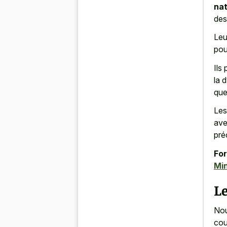
nat
des
Leu
pou
Ils
la 
que
Les
ave
pré
For
Mi
Le
Nou
cou