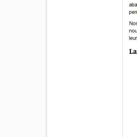
aba
per
Nos
nou
leu
La