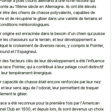
Pointer à poils courts allemand a une riche histoire qui
onte au 19ème siècle en Allemagne. Ils ont été élevés
r être des chiens de chasse polyvalents, capables de
vre et de récupérer le gibier dans une variété de terrains et
conditions météorologiques.
r origine est enracinée dans le besoin d'un chien qui puisse
er les chasseurs sur le terrain, et leur développement a
liqué le croisement de diverses races, y compris le Pointer,
Hound et l'Espagneul.
n des facteurs clés de leur développement a été l'influence
la race Pointer, qui a contribué à leur pelage court distinctif
à leur tempérament énergique.
r capacité de chasse était encore renforcée par leur
nez
t et leur sens aigu
de l'odorat, leur permettant de traquer
lement le gibier.
race a été reconnue pour la première fois par l'American
nel Club en 1930, et depuis lors, ils sont devenus un choix