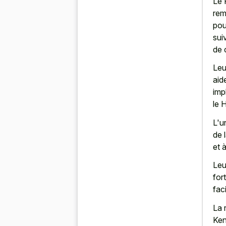
Le 
rem
pou
sui
de 
Leu
aid
imp
le 
L'u
de 
et 
Leu
for
faci
La 
Ken