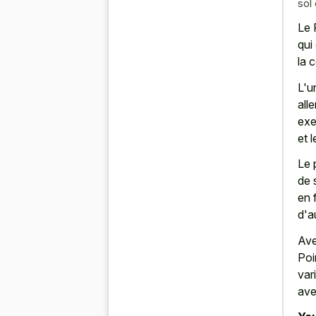
sol
Le 
qui
la 
L'u
all
exe
et 
Le 
de 
en 
d'a
Ave
Poi
var
ave