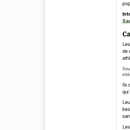
pop
Int
Sau
Ca
Les
de 
ath
Sou
int
Ils 
qui
Leu
bes
san
Les