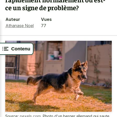
ce un signe de problème?
Auteur
Vues
Athanase Noel
77
Contenu
Source:
pexels.com
,
Photo d'un berger allemand qui saute