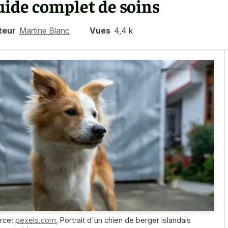
uide complet de soins
teur
Martine Blanc
Vues
4,4 k
rce:
pexels.com
,
Portrait d'un chien de berger islandais