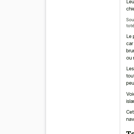
Leu
chi
Sou
tot
Le 
car
bru
ou 
Les
tou
peu
Voi
isl
Cet
nav
T