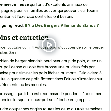
e merveilleuse
qui font d'excellents animaux de
pagnie pour les familles actives qui peuvent leur fournir
ttention et l'exercice dont elles ont besoin.
riguing read:
Il Y a Des Bergers Allemands Blancs ?
ins et entretien
rce:
youtube.com
,
4 Astuces pour s'occuper de soi: le berger
andais Sara
chien de berger islandais perd beaucoup de poils, avec un
s-poil dense qui doit être brossé une ou deux fois par
aine pour éliminer les poils lâches ou morts. Cela aidera à
ire la quantité de poils flottant dans l'air ou s'installant sur
 vêtements ou les meubles.
brossage quotidien est recommandé pendant l'écoulement
sonnier, lorsque le sous-poil se détache en grappes.
faudra couper ses ongles toutes les deux ou trois semaines,