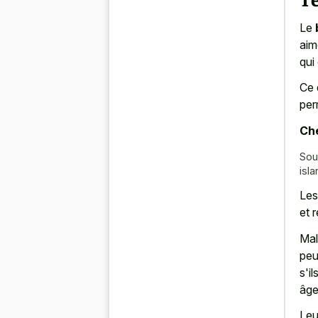
Le
aim
qui
Ce 
per
Che
Sou
isl
Les
et 
Mal
peu
s'i
âge
Leu