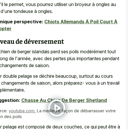
s'il le permet, vous pourrez utiliser un broyeur à ongles au
u d'une tondeuse à ongles.
nique perspective:
Chiots Allemands À Poil Court À
opter
veau de déversement
chien de berger islandais perd ses poils modérément tout
long de l'année, avec des pertes plus importantes pendant
 changements de saison.
r double pelage se déchire beaucoup, surtout au cours
 changements de saison, alors préparez- vous à un travail
plémentaire.
ggestion:
Chasse Au Chien De Berger Shetland
rce:
youtube.com
,
La meilleure façon de débarrasser votre
en des poils
r pelage est composé de deux couches, ce qui peut être à