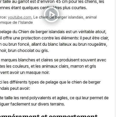
r taille au garrot est d'environ 45 cm pour les chiens, les
ennes étant quelques centimètres plus courtes.
rce:
youtube.com
,
Le chien de berger islandais, animal
émique de l'Islande
pelage du Chien de berger islandais est un véritable atout,
 il offre une protection contre les éléments: il peut être clair,
n ou brun foncé, allant du blanc laiteux au brun rougeâtre,
noir, brun chocolat ou gris.
 marques blanches et claires se produisent souvent avec
tes les couleurs, et les animaux clairs, marron et gris
vent avoir un masque noir.
ci les différents types de pelage que le chien de berger
andais peut avoir:
te taille les rend polyvalents et agiles, ce qui leur permet de
iguer facilement sur divers terrains.
empérament et comportement