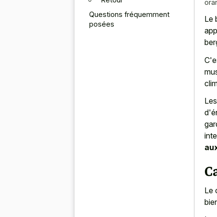
ora
Questions fréquemment
Le 
posées
app
ber
C'e
mus
cli
Les
d'é
gar
int
aux
C
Le 
bie