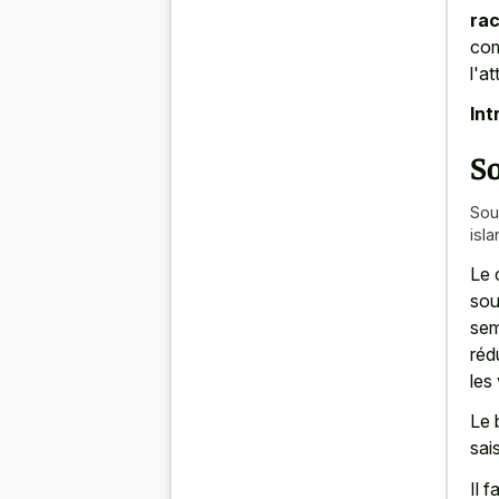
rac
com
l'a
Int
So
Sou
isl
Le 
sou
sem
rédu
les
Le 
sai
Il 