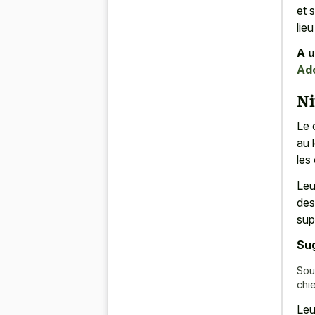
et 
lie
A u
Ad
Ni
Le 
au 
les
Leu
des
sup
Su
Sou
chi
Leu