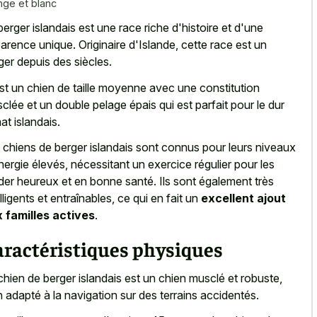
nge et blanc
berger islandais est une race riche d'histoire et d'une
arence unique. Originaire d'Islande, cette race est un
ger depuis des siècles.
st un chien de taille moyenne avec une constitution
clée et un double pelage épais qui est parfait pour le dur
mat islandais.
 chiens de berger islandais sont connus pour leurs niveaux
nergie élevés, nécessitant un exercice régulier pour les
der heureux et en bonne santé. Ils sont également très
elligents et entraînables, ce qui en fait un
excellent ajout
 familles actives
.
aractéristiques physiques
chien de berger islandais est un chien musclé et robuste,
n adapté à la navigation sur des terrains accidentés.