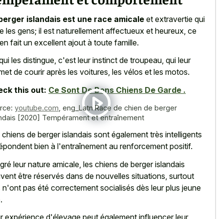
berger islandais est une race amicale
et extravertie qui
e les gens; il est naturellement affectueux et heureux, ce
 en fait un excellent ajout à toute famille.
qui les distingue, c'est leur instinct de troupeau, qui leur
met de courir après les voitures, les vélos et les motos.
ck this out:
Ce Sont De Bons Chiens De Garde .
rce:
youtube.com
,
eng_Latn Race de chien de berger
andais [2020] Tempérament et entraînement
 chiens de berger islandais sont également très intelligents
répondent bien à l'entraînement au renforcement positif.
gré leur nature amicale, les chiens de berger islandais
vent être réservés dans de nouvelles situations, surtout
ls n'ont pas été correctement socialisés dès leur plus jeune
.
r expérience d'élevage peut également influencer leur