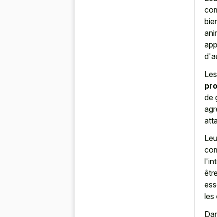
com
bie
ani
app
d'a
Le
pr
de 
agr
att
Leu
com
l'i
êtr
ess
les
Dan