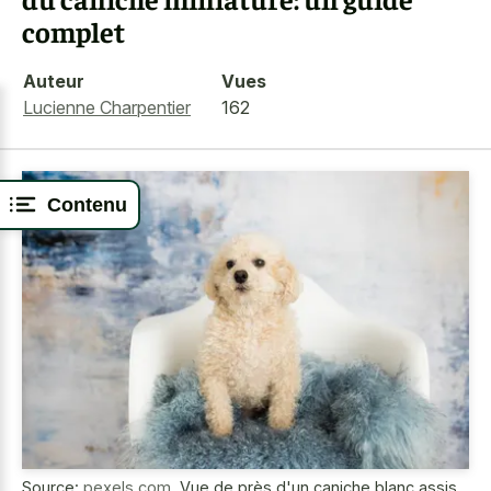
complet
Auteur
Vues
Lucienne Charpentier
162
Contenu
Source:
pexels.com
,
Vue de près d'un caniche blanc assis