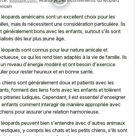
rce:
youtube.com
,
Avantages et inconvénients du léopard
ricain
 léopards américains sont un excellent choix pour les
illes, mais ils nécessitent une considération particulière. Ils
t généralement bons avec les enfants, surtout s'ils sont
ialisés dès leur plus jeune âge.
 léopards sont connus pour leur nature amicale et
ectueuse, ce qui les rend bien adaptés à la vie de famille. Ils
 un niveau d'énergie modéré et ont besoin d'exercice
ulier pour rester heureux et en bonne santé.
 chiens sont généralement doux et patients avec les
ants, forment des liens forts avec les enfants et tolèrent
rs pitreries ludiques. Cependant, il est essentiel d'enseigner
 enfants comment interagir de manière appropriée avec
 chiens pour assurer une relation harmonieuse.
 léopards peuvent bien s'entendre avec d'autres animaux
estiques, y compris les chats et les petits chiens, s'ils sont