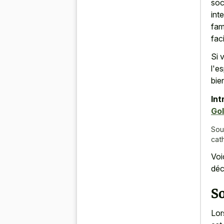
soc
int
fam
fac
Si 
l'e
bie
Int
Gol
Sou
cat
Voi
déc
So
Lor