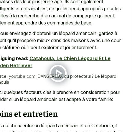
ialisés dès leur plus jeune âge. Ils sont également
elligents et entraînables, ce qui les rend appropriés pour les
illes à la recherche d'un animal de compagnie qui peut
ilement apprendre des commandes de base.
vous envisagez d'obtenir un léopard américain, gardez à
sprit qu'il prospère mieux dans des maisons avec une cour
n clôturée où il peut explorer et jouer librement.
riguing read:
Catahoula, Le Chien Léopard Et Le
den Retriever
rce:
youtube.com
,
DANGEREUX ou protecteur? Le léopard
houla
ci quelques facteurs clés à prendre en considération pour
ider si un léopard américain est adapté à votre famille:
ins et entretien
s du choix entre un léopard américain et un Catahoula, il