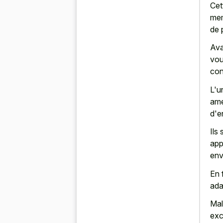
Cet
mem
de 
Ava
vou
con
L'u
amé
d'e
Ils
app
env
En 
ada
Mal
exc