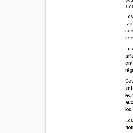
Sou
amé
Les
fam
son
soc
Les
aff
ont
rég
Ces
enf
leu
aux
les
Les
dom