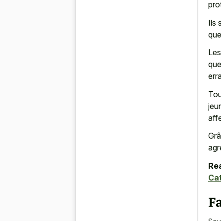
pro
Ils
que
Les
que
err
Tou
jeu
aff
Grâc
agr
Rea
Ca
Fa