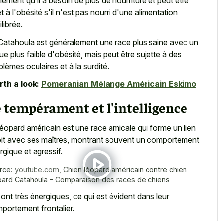
lement qu'il a besoin de plus de nourriture et peut être
et à l'obésité s'il n'est pas nourri d'une alimentation
ilibrée.
Catahoula est généralement une race plus saine avec un
que plus faible d'obésité, mais peut être sujette à des
blèmes oculaires et à la surdité.
th a look:
Pomeranian Mélange Américain Eskimo
 tempérament et l'intelligence
léopard américain est une race amicale qui forme un lien
oit avec ses maîtres, montrant souvent un comportement
rgique et agressif.
rce:
youtube.com
,
Chien léopard américain contre chien
pard Catahoula - Comparaison des races de chiens
 sont très énergiques, ce qui est évident dans leur
portement frontalier.