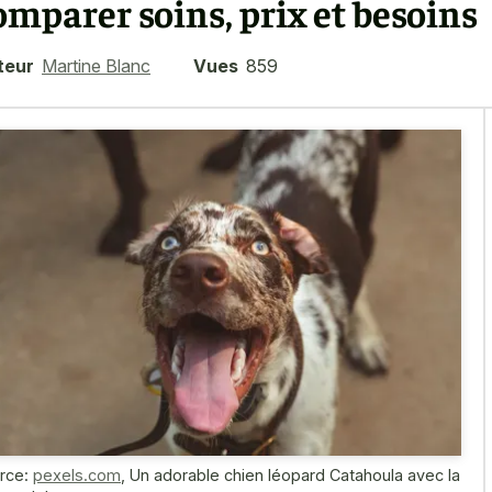
omparer soins, prix et besoins
teur
Martine Blanc
Vues
859
rce:
pexels.com
,
Un adorable chien léopard Catahoula avec la