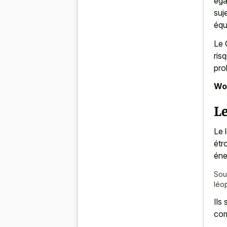
éga
suj
équ
Le 
ris
pro
Wor
Le
Le 
étr
éne
Sou
léo
Ils
com