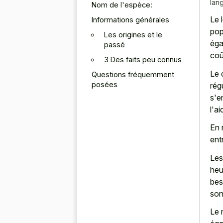
lan
Nom de l'espèce:
Le 
Informations générales
pop
Les origines et le
éga
passé
coû
3 Des faits peu connus
Le 
Questions fréquemment
posées
rég
s'e
l'a
En 
ent
Les
heu
bes
son
Le 