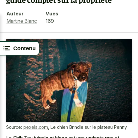
Auteur
Vues
Martine Blanc
169
Contenu
Source:
pexels.com
,
Le chien Brindle sur le plateau Penny
Le Shih Tzu brindle et blanc est une variante rare et