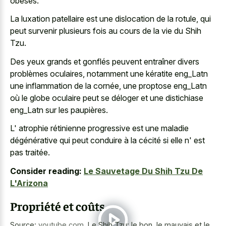
obèses.
La luxation patellaire est une dislocation de la rotule, qui
peut survenir plusieurs fois au cours de la vie du Shih
Tzu.
Des yeux grands et gonflés peuvent entraîner divers
problèmes oculaires, notamment une kératite eng_Latn
une inflammation de la cornée, une proptose eng_Latn
où le globe oculaire peut se déloger et une distichiase
eng_Latn sur les paupières.
L' atrophie rétinienne progressive est une maladie
dégénérative qui peut conduire à la cécité si elle n' est
pas traitée.
Consider reading:
Le Sauvetage Du Shih Tzu De
L'Arizona
Propriété et coûts
Source:
youtube.com
,
Le Shih Tzu: le bon, le mauvais et le