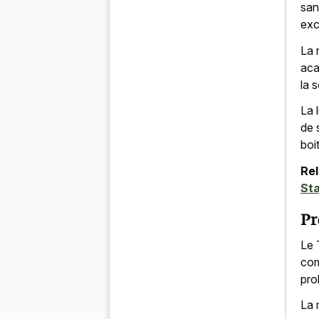
san
exc
La 
aca
la 
La 
de 
boi
Rel
St
Pr
Le 
com
pro
La 