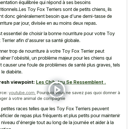
mentation équilibrée qui répond à ses besoins
ritionnels.Les Toy Fox Terriers sont de petits chiens, ils
nt donc généralement besoin que d'une demi-tasse de
rriture par jour, divisée en au moins deux repas.
est essentiel de choisir la bonne nourriture pour votre Toy
 Terrier afin d'assurer sa santé globale.
ner trop de nourriture à votre Toy Fox Terrier peut
raîner l'obésité, un problème majeur pour les chiens qui
t causer une foule de problèmes de santé plus graves, tels
 le diabète.
resh viewpoint:
Les Chih-tzu Se Ressemblent .
rce:
youtube.com
,
Pourquoi vous ne savez pas quoi donner à
ger à votre animal de compagnie
 petites races telles que les Toy Fox Terriers peuvent
éficier de repas plus fréquents et plus petits pour maintenir
r niveau d'énergie tout au long de la journée et aider à la