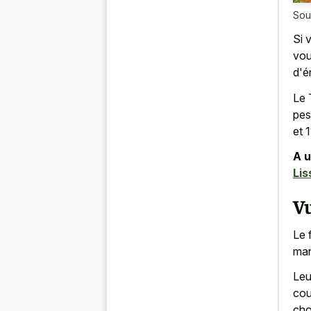
Sou
Si 
vou
d'é
Le 
pes
et 
A u
Lis
Vu
Le 
man
Leu
cou
cho