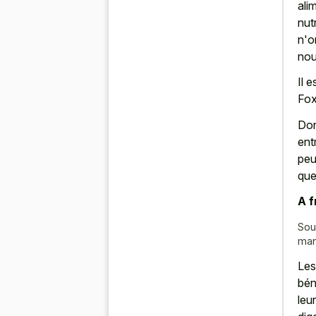
ali
nut
n'o
nou
Il 
Fox
Don
ent
peu
que
A f
Sou
man
Les
bén
leu