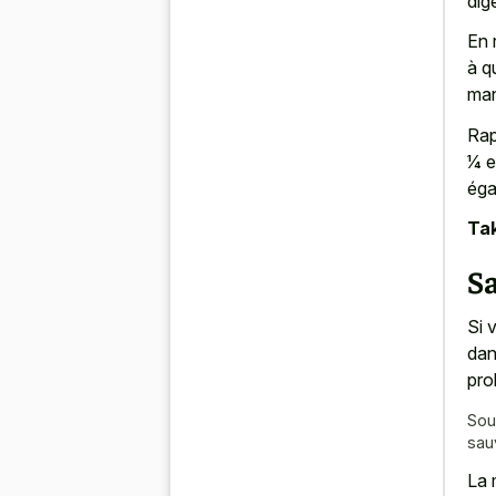
dig
En 
à q
man
Rap
1⁄4
éga
Tak
Sa
Si 
dan
pro
Sou
sau
La 