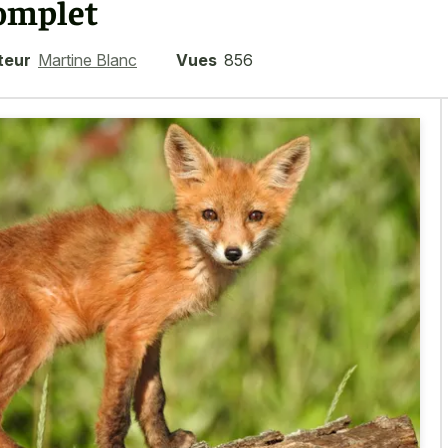
omplet
teur
Martine Blanc
Vues
856