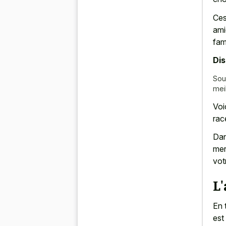
Ces
ami
fami
Di
Sou
mei
Voi
rac
Dan
mer
vot
L'
En 
est