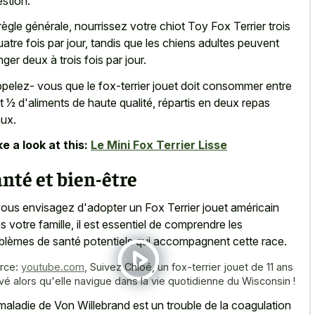
estion.
règle générale, nourrissez votre chiot Toy Fox Terrier trois
uatre fois par jour, tandis que les chiens adultes peuvent
ger deux à trois fois par jour.
pelez- vous que le fox-terrier jouet doit consommer entre
 et 1⁄2 d'aliments de haute qualité, répartis en deux repas
ux.
e a look at this:
Le Mini Fox Terrier Lisse
nté et bien-être
vous envisagez d'adopter un Fox Terrier jouet américain
s votre famille, il est essentiel de comprendre les
blèmes de santé potentiels qui accompagnent cette race.
rce:
youtube.com
,
Suivez Chloé, un fox-terrier jouet de 11 ans
vé alors qu'elle navigue dans la vie quotidienne du Wisconsin !
maladie de Von Willebrand est un trouble de la coagulation