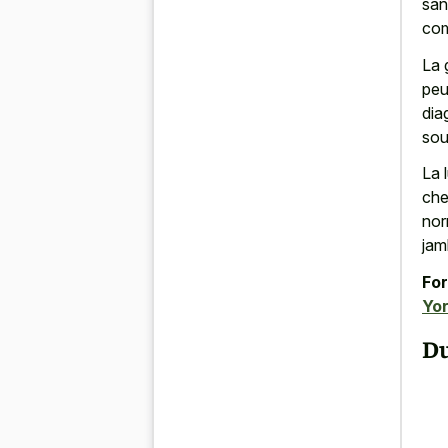
san
com
La 
peu
dia
sou
La 
che
nor
jam
For
Yor
Du