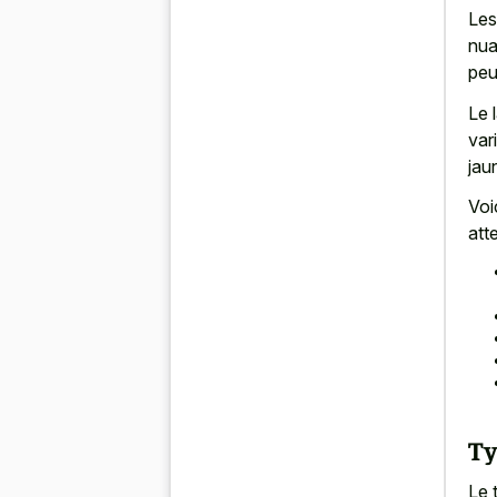
Les
nua
peu
Le 
var
jaun
Voi
att
Ty
Le 