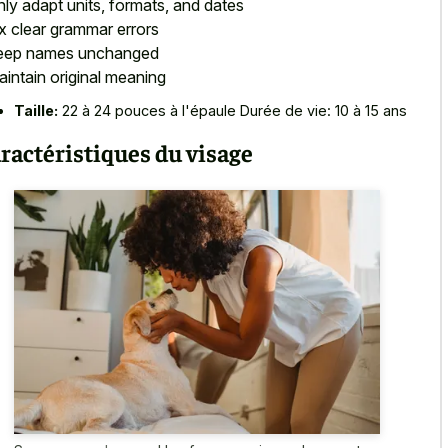
nly adapt units, formats, and dates
ix clear grammar errors
eep names unchanged
aintain original meaning
Taille:
22 à 24 pouces à l'épaule Durée de vie: 10 à 15 ans
ractéristiques du visage