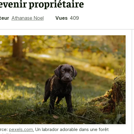
evenir propriétaire
teur
Athanase Noel
Vues
409
rce:
pexels.com
,
Un labrador adorable dans une forêt