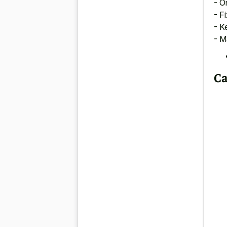
- O
- F
- K
- M
Ca