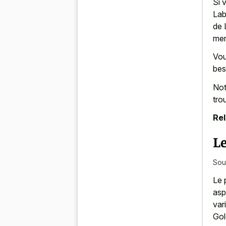
Si 
Lab
de 
mer
Vou
bes
Not
tro
Rel
Le
Sou
Le 
asp
var
Gol