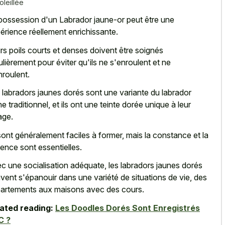
oleillée
possession d'un Labrador jaune-or peut être une
érience réellement enrichissante.
rs poils courts et denses doivent être soignés
ulièrement pour éviter qu'ils ne s'enroulent et ne
nroulent.
 labradors jaunes dorés sont une variante du labrador
ne traditionnel, et ils ont une teinte dorée unique à leur
age.
 sont généralement faciles à former, mais la constance et la
ience sont essentielles.
c une socialisation adéquate, les labradors jaunes dorés
vent s'épanouir dans une variété de situations de vie, des
artements aux maisons avec des cours.
ated reading:
Les Doodles Dorés Sont Enregistrés
C ?