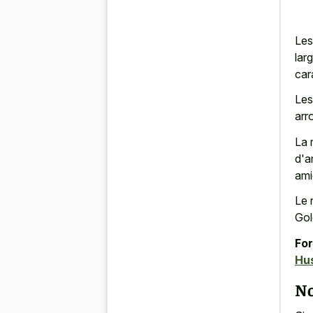
Les
lar
car
Les
arr
La 
d'a
ami
Le 
Gol
For
Hu
N