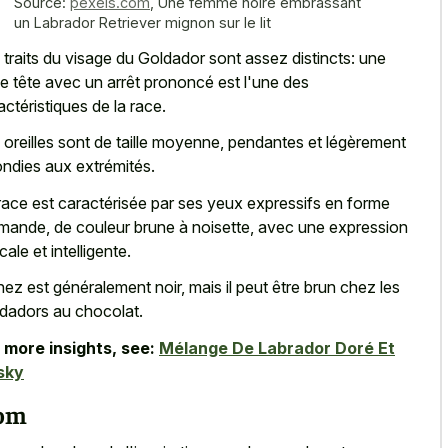
Source:
pexels.com
,
Une femme noire embrassant
un Labrador Retriever mignon sur le lit
 traits du visage du Goldador sont assez distincts: une
ge tête avec un arrêt prononcé est l'une des
actéristiques de la race.
 oreilles sont de taille moyenne, pendantes et légèrement
ondies aux extrémités.
race est caractérisée par ses yeux expressifs en forme
mande, de couleur brune à noisette, avec une expression
cale et intelligente.
nez est généralement noir, mais il peut être brun chez les
dadors au chocolat.
 more insights, see:
Mélange De Labrador Doré Et
sky
om