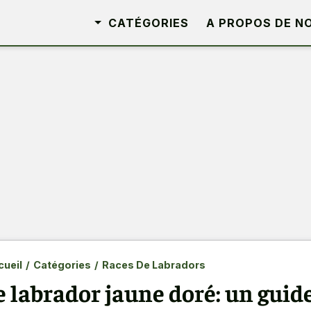
CATÉGORIES
A PROPOS DE N
ueil
/
Catégories
/
Races De Labradors
e labrador jaune doré: un guid