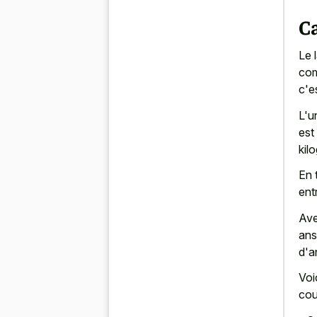
Ca
Le 
com
c'e
L'u
est
kil
En 
ent
Ave
ans
d'a
Voi
cou