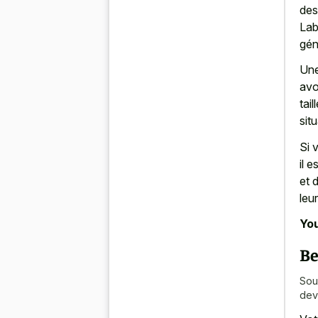
des
Lab
gén
Une
avo
tai
sit
Si 
il 
et 
leu
You
Be
Sou
dev