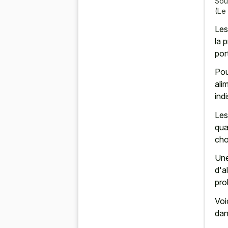
Sou
(Le
Les
la p
por
Pou
ali
ind
Les
qua
cho
Une
d'a
pro
Voi
dan