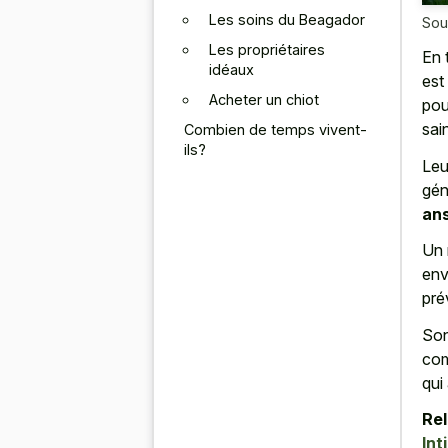
Les soins du Beagador
Sou
Les propriétaires
En 
idéaux
est
Acheter un chiot
pou
sai
Combien de temps vivent-
ils?
Leu
gén
an
Un 
env
pré
Son
com
qui 
Rel
Int