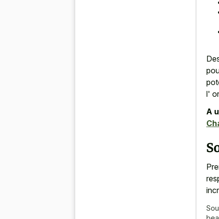
Des
pou
pot
l' 
A u
Ch
So
Pre
res
inc
Sou
bea