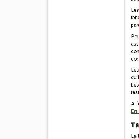
Les
lon
par
Pou
ass
com
con
Leu
qu'
bes
res
A f
En 
Ta
La 