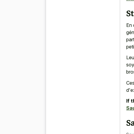
St
En 
gén
par
peti
Leu
soy
bro
Ces
d'e
If 
Sa
Sa