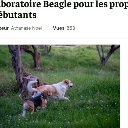
aboratoire Beagle pour les pro
ébutants
teur
Athanase Noel
Vues
863