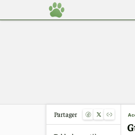
Partager
Acc
G