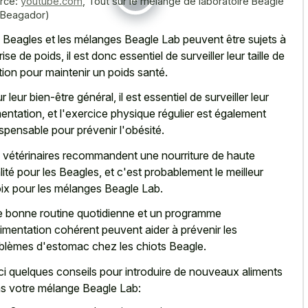
rce:
youtube.com
,
Tout sur le mélange de laboratoire Beagle
 Beagador)
 Beagles et les mélanges Beagle Lab peuvent être sujets à
rise de poids, il est donc essentiel de surveiller leur taille de
tion pour maintenir un poids santé.
r leur bien-être général, il est essentiel de surveiller leur
mentation, et l'exercice physique régulier est également
ispensable pour prévenir l'obésité.
 vétérinaires recommandent une nourriture de haute
lité pour les Beagles, et c'est probablement le meilleur
ix pour les mélanges Beagle Lab.
 bonne routine quotidienne et un programme
limentation cohérent peuvent aider à prévenir les
blèmes d'estomac chez les chiots Beagle.
ci quelques conseils pour introduire de nouveaux aliments
s votre mélange Beagle Lab: