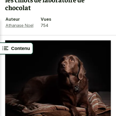
chocolat
Auteur
Vues
Athanase Noel
754
Contenu