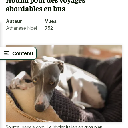
abordables en bus
Auteur
Vues
Athanase Noel
752
Contenu
Source:
pexels.com
,
Le lévrier italien en gros plan