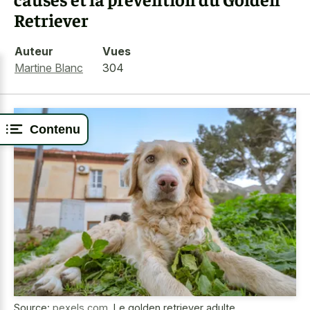
Retriever
Auteur
Vues
Martine Blanc
304
Contenu
Source:
pexels.com
,
Le golden retriever adulte