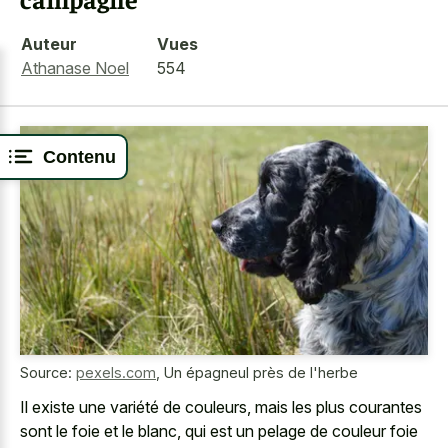
Auteur
Vues
Athanase Noel
554
Contenu
Source:
pexels.com
,
Un épagneul près de l'herbe
Il existe une variété de couleurs, mais les plus courantes
sont le foie et le blanc, qui est un pelage de
couleur foie