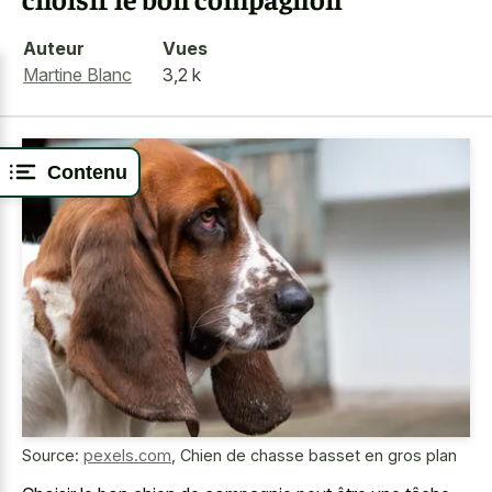
Auteur
Vues
Martine Blanc
3,2 k
Contenu
Source:
pexels.com
,
Chien de chasse basset en gros plan