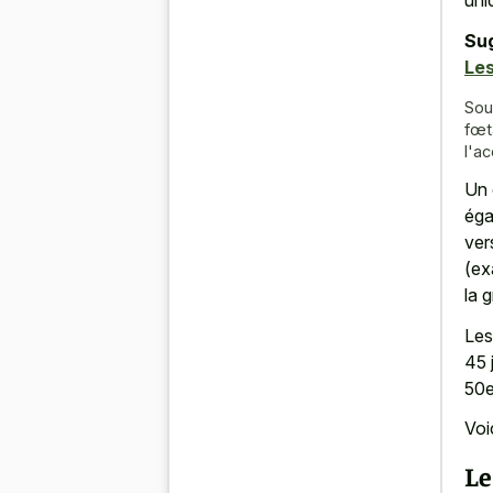
uni
Su
Les
Sou
fœt
l'a
Un 
éga
ver
(ex
la 
Les
45 
50e
Voi
Le