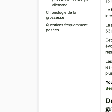
sol
allemand
Le 
Chronologie de la
int
grossesse
La 
Questions fréquemment
posées
63 
Cet
évo
rep
Les
les
plu
You
Ber
D
gr