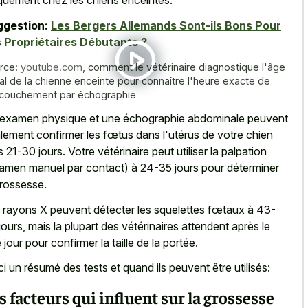
quement chez les chiens enceintes
.
ggestion:
Les Bergers Allemands Sont-ils Bons Pour
 Propriétaires Débutants ?
rce:
youtube.com
,
comment le vétérinaire diagnostique l'âge
al de la chienne enceinte pour connaître l'heure exacte de
ccouchement par échographie
examen physique et une échographie abdominale peuvent
lement confirmer les fœtus dans l'utérus de votre chien
s 21-30 jours. Votre vétérinaire peut utiliser la palpation
amen manuel par contact) à 24-35 jours pour déterminer
grossesse.
 rayons X peuvent détecter les squelettes fœtaux à 43-
jours, mais la plupart des vétérinaires attendent après le
 jour pour confirmer la taille de la portée.
ci un résumé des tests et quand ils peuvent être utilisés:
s facteurs qui influent sur la grossesse