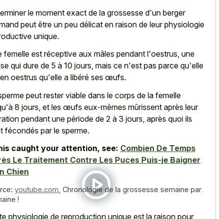
erminer le moment exact de la grossesse d'un berger
emand peut être un peu délicat en raison de leur physiologie
roductive unique.
 femelle est réceptive aux mâles pendant l'oestrus, une
se qui dure de 5 à 10 jours, mais ce n'est pas parce qu'elle
 en oestrus qu'elle a libéré ses œufs.
sperme peut rester viable dans le corps de la femelle
qu'à 8 jours, et les œufs eux-mêmes mûrissent après leur
ération pendant une période de 2 à 3 jours, après quoi ils
t fécondés par le sperme.
this caught your attention, see:
Combien De Temps
ès Le Traitement Contre Les Puces Puis-je Baigner
n Chien
rce:
youtube.com
,
Chronologie de la grossesse semaine par
aine !
te physiologie de reproduction unique est la raison pour