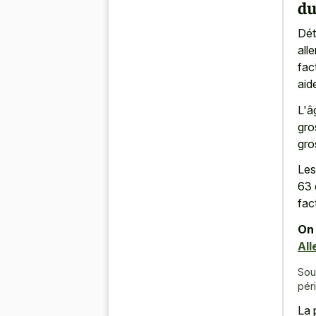
du
Dét
all
fac
aid
L'â
gro
gro
Les
63 
fac
On 
All
Sou
pér
La 