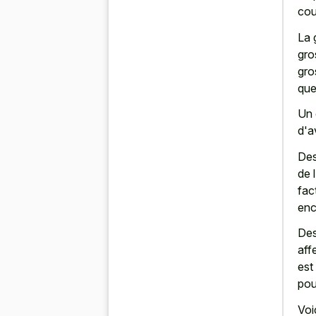
cou
La 
gro
gro
que
Un 
d'a
Des
de 
fac
enc
Des
aff
est
pou
Voi