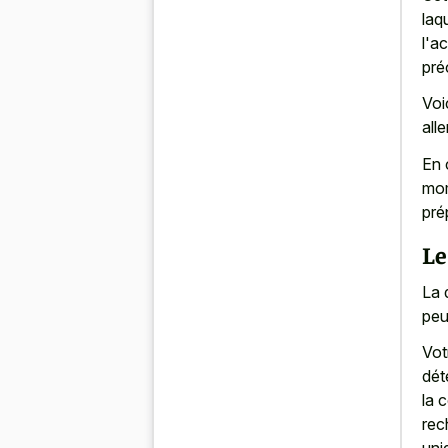
laq
l'a
pré
Voi
all
En 
mom
pré
Le
La 
peu
Vot
dét
la 
rec