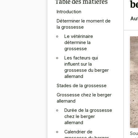
Table des matières
b
Introduction
Au
Déterminer le moment de
la grossesse
Le vétérinaire
détermine la
grossesse
Les facteurs qui
influent sur la
grossesse du berger
allemand
Stades de la grossesse
Grossesse chez le berger
allemand
Durée de la grossesse
chez le berger
allemand
Calendrier de
Sou
grossesse du berger