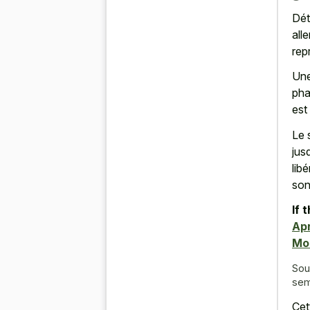
Dét
all
rep
Une
pha
est
Le 
jus
lib
son
If 
Apr
Mo
Sou
sem
Cet