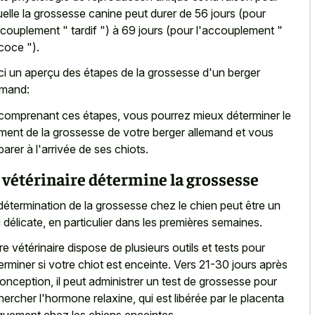
uelle la grossesse canine peut durer de 56 jours (pour
ccouplement " tardif ") à 69 jours (pour l'accouplement "
coce ").
ci un aperçu des étapes de la grossesse d'un berger
emand:
comprenant ces étapes, vous pourrez mieux déterminer le
ent de la grossesse de votre berger allemand et vous
parer à l'arrivée de ses chiots.
 vétérinaire détermine la grossesse
détermination de la grossesse chez le chien peut être un
 délicate, en particulier dans les premières semaines.
re vétérinaire dispose de plusieurs outils et tests pour
erminer si votre chiot est enceinte. Vers 21-30 jours après
conception, il peut administrer un test de grossesse pour
hercher l'hormone relaxine, qui est libérée par le
placenta