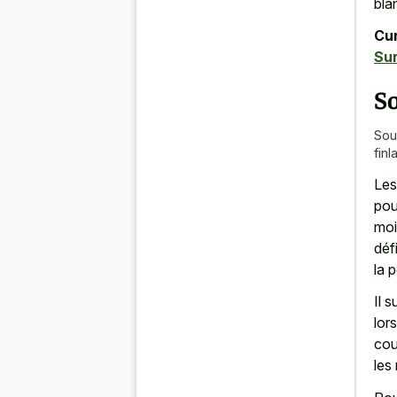
bla
Cur
Sur
So
Sou
finl
Les
pou
moi
déf
la 
Il 
lor
cou
les