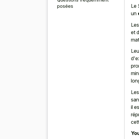
Le 
posées
un
Les
et 
mat
Leu
d'e
pro
min
lon
Les
san
il 
rép
cet
You