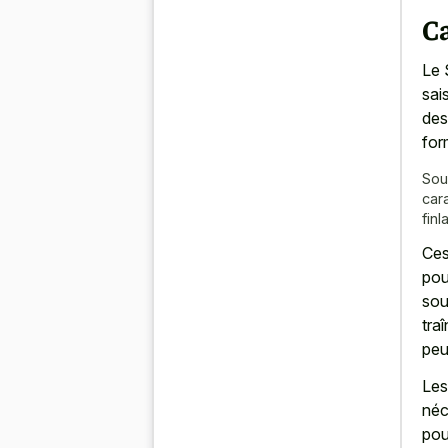
Ca
Le 
sai
des
for
Sou
cara
finl
Ces
pou
sou
tra
peu
Les
néc
pou