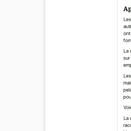
Ap
Le
aut
ont
for
La 
sur 
emp
Les
mai
pel
pou
Voi
La 
rac