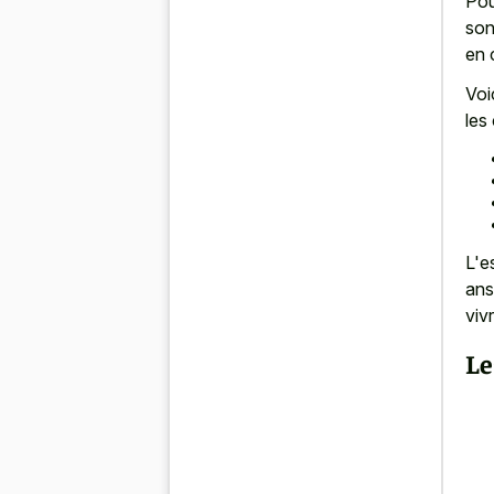
Pou
son
en 
Voi
les 
L'e
ans
viv
Le