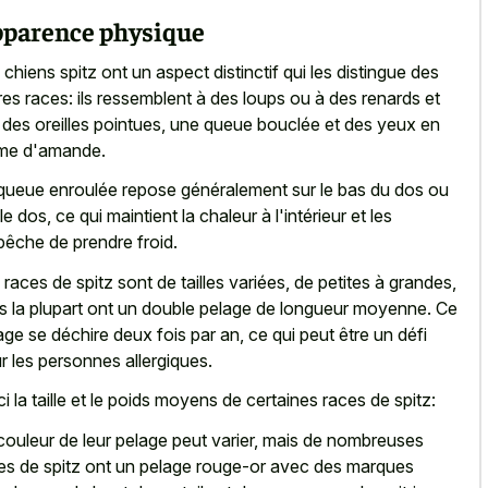
parence physique
s
chiens spitz ont un aspect distinctif
qui les distingue des
res races: ils ressemblent à des loups ou à des renards et
 des oreilles pointues, une queue bouclée et des yeux en
me d'amande.
queue enroulée repose généralement sur le bas du dos ou
le dos, ce qui maintient la chaleur à l'intérieur et les
êche de prendre froid.
 races de spitz sont de tailles variées, de petites à grandes,
s la plupart ont un
double pelage de longueur moyenne
. Ce
age se déchire deux fois par an, ce qui peut être un défi
r les personnes allergiques.
ci la taille et le poids moyens de certaines races de spitz:
couleur de leur pelage peut varier, mais de nombreuses
es de spitz ont un
pelage rouge-or avec des marques