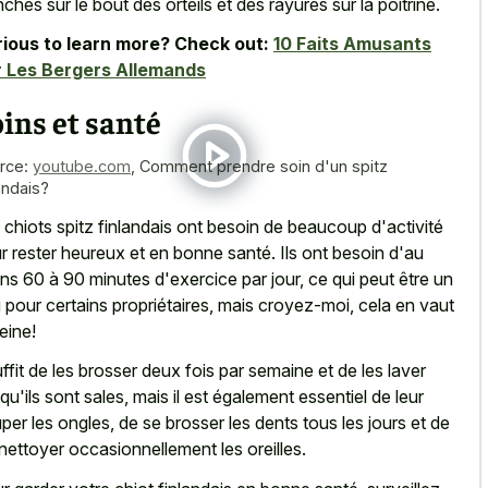
nches
sur le bout des orteils et des rayures sur la poitrine.
ious to learn more? Check out:
10 Faits Amusants
 Les Bergers Allemands
ins et santé
rce:
youtube.com
,
Comment prendre soin d'un spitz
andais?
 chiots spitz finlandais ont besoin de beaucoup d'activité
r rester heureux et en bonne santé. Ils ont besoin d'au
ns 60 à 90 minutes d'exercice par jour, ce qui peut être un
i pour certains propriétaires, mais croyez-moi, cela en vaut
peine!
suffit de les brosser deux fois par semaine et de les laver
squ'ils sont sales, mais il est également essentiel de leur
per les ongles, de se brosser les dents tous les jours et de
 nettoyer occasionnellement les oreilles.