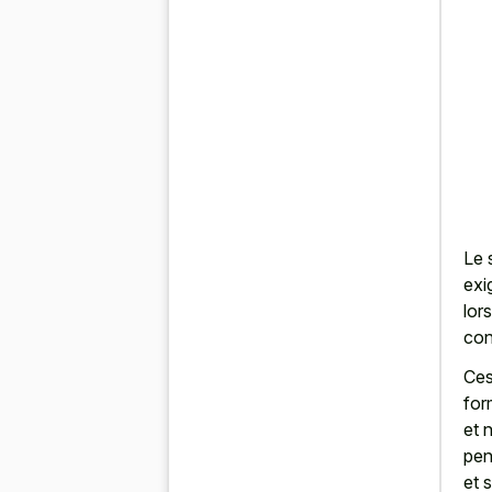
Le 
exi
lors
con
Ces
for
et 
pen
et 