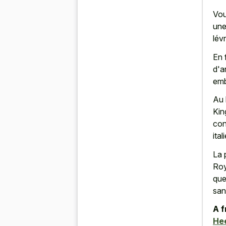
Vou
une
lévr
En 
d'a
emb
Au 
Kin
con
ital
La 
Roy
que
san
A f
He