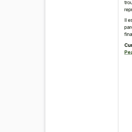
tro
rep
Il 
par
fina
Cur
Pe