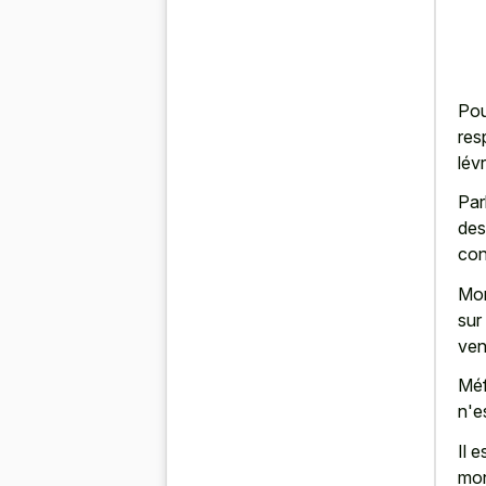
Pou
res
lév
Par
des
con
Mon
sur
ven
Méf
n'e
Il 
mon