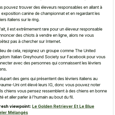
s pouvez trouver des éleveurs responsables en allant à
 exposition canine de championnat et en regardant les
iers italiens sur le ring.
fait, il est extrêmement rare pour un éleveur responsable
nnoncer des chiots à vendre en ligne, alors ne vous
êtez pas à chercher sur Internet.
lieu de cela, rejoignez un groupe comme The United
gdom Italian Greyhound Society sur Facebook pour vous
necter avec des personnes qui connaissent les lévriers
iens.
plupart des gens qui présentent des lévriers italiens au
aume-Uni ont élevé leurs IG, donc vous pouvez noter
ls chiens vous pensez ressemblent à des chiens en bonne
té et aller parler à l'humain au bout du fil.
resh viewpoint:
Le Golden Retriever Et Le Blue
eler Mélangés