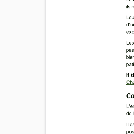
ils
Leu
d'u
exc
Les
pas
bie
pat
If 
Ch
Co
L'e
de 
Il 
pos