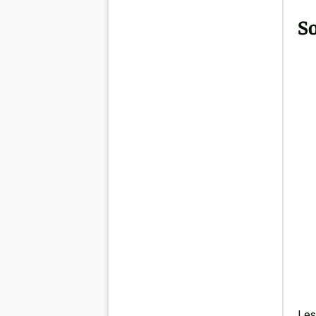
So
Les