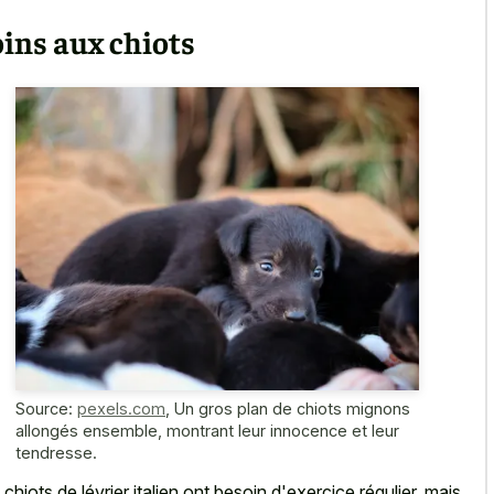
ins aux chiots
Source:
pexels.com
,
Un gros plan de chiots mignons
allongés ensemble, montrant leur innocence et leur
tendresse.
 chiots de lévrier italien ont besoin d'exercice régulier, mais