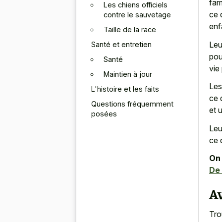
fam
Les chiens officiels
ce 
contre le sauvetage
enf
Taille de la race
Leur
Santé et entretien
pou
Santé
vie 
Maintien à jour
Les
L'histoire et les faits
ce 
Questions fréquemment
et 
posées
Leu
ce 
On 
De
Av
Tro