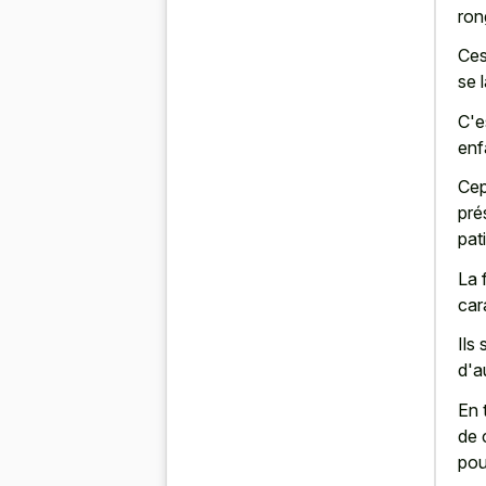
ron
Ces
se 
C'e
enf
Cep
pré
pat
La 
car
Ils
d'a
En 
de 
pou