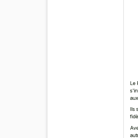
Le 
s'i
aux
Ils
fid
Ave
aut