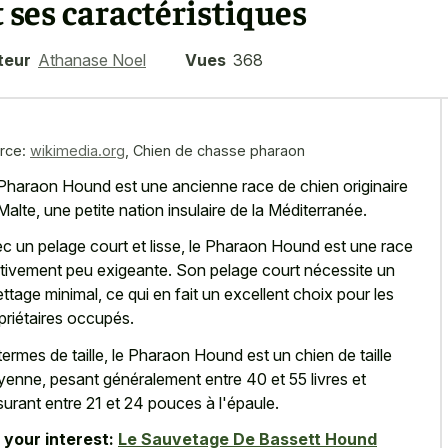
t ses caractéristiques
teur
Athanase Noel
Vues
368
rce:
wikimedia.org
,
Chien de chasse pharaon
Pharaon Hound est une
ancienne race de chien originaire
Malte, une petite nation insulaire de la Méditerranée.
c un pelage court et lisse, le Pharaon Hound est une race
ativement peu exigeante. Son pelage court nécessite un
lettage minimal, ce qui en fait un excellent choix pour les
priétaires occupés.
termes de taille, le Pharaon Hound est un chien de taille
enne, pesant généralement entre 40 et 55 livres et
urant entre 21 et 24 pouces à l'épaule.
 your interest:
Le Sauvetage De Bassett Hound