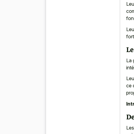
Leu
com
fon
Leu
for
Le
La 
int
Leu
ce 
pro
Int
De
Le