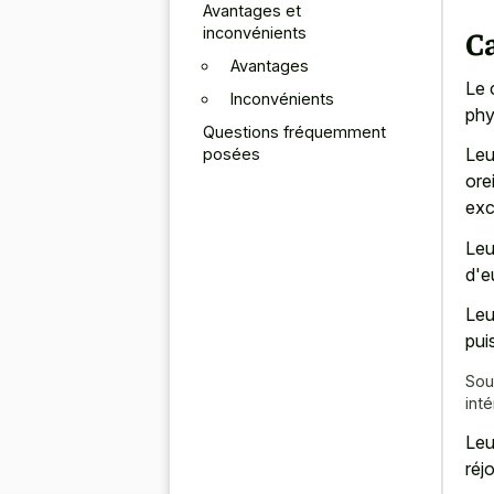
Avantages et
inconvénients
C
Avantages
Le
Inconvénients
phy
Questions fréquemment
Leur
posées
ore
exc
Leu
d'e
Leu
pui
Sou
int
Leu
réj