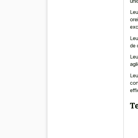
uni
Leu
ore
exc
Leu
de 
Leu
agi
Leu
con
eff
T