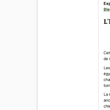
Exp
Ble
L'
Cet
de 
Les
égy
cha
tom
La 
anc
chi