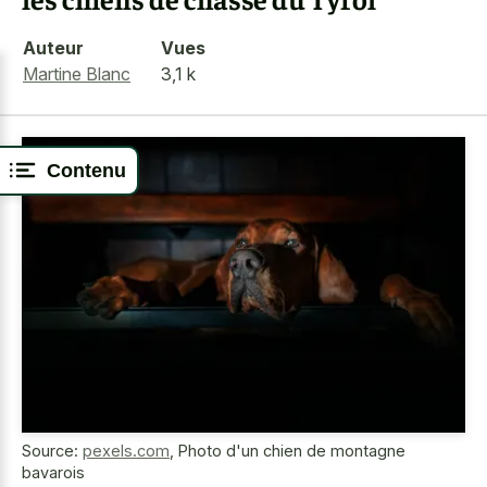
Auteur
Vues
Martine Blanc
3,1 k
Contenu
Source:
pexels.com
,
Photo d'un chien de montagne
bavarois