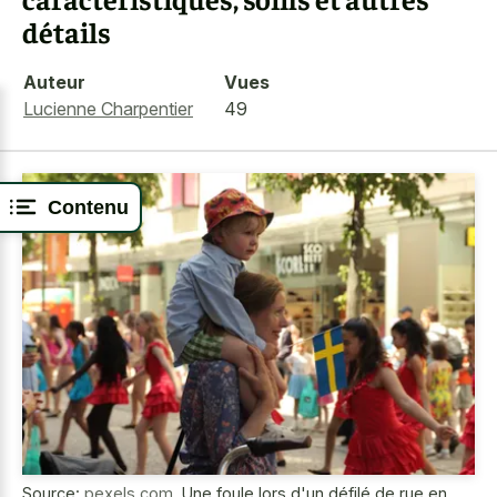
détails
Auteur
Vues
Lucienne Charpentier
49
Contenu
Source:
pexels.com
,
Une foule lors d'un défilé de rue en